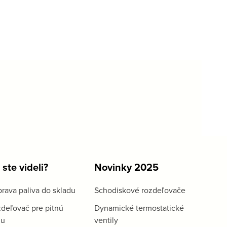
 ste videli?
Novinky 2025
rava paliva do skladu
Schodiskové rozdeľovače
deľovač pre pitnú
Dynamické termostatické
du
ventily