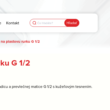
Search
e
Kontakt
for:
na plastovu rurku G 1/2
ku G 1/2
dicu a prevlečnej matice G 1/2 s kužeľovým tesnením.