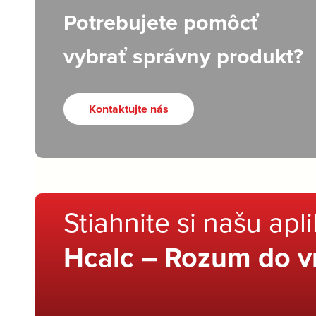
Potrebujete pomôcť
vybrať správny produkt?
Kontaktujte nás
Stiahnite si našu apl
Hcalc – Rozum do v