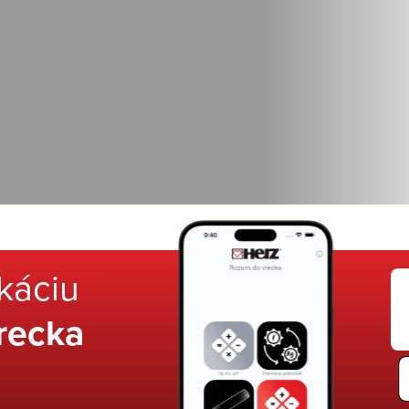
ikáciu
recka