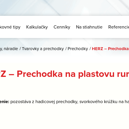
kovné tipy
Kalkulačky
Cenníky
Na stiahnutie
Referenci
y, náradie
/
Tvarovky a prechodky
/
Prechodky
/
HERZ – Prechodka 
Z – Prechodka na plastovu rur
enie:
pozostáva z hadicovej prechodky, svorkového krúžku na ha