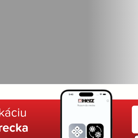
ikáciu
recka