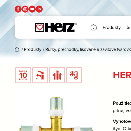
Produkty
Ši
/
Produkty
/
Rúrky, prechodky, lisované a závitové tvarovk
HER
Použitie
pitnej vo
Vyhotov
itým O-