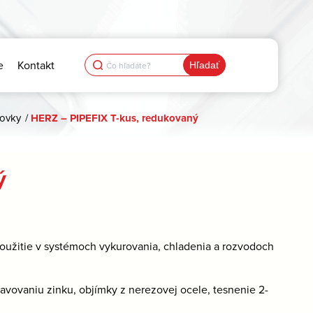
Search
e
Kontakt
for:
rovky
/
HERZ – PIPEFIX T-kus, redukovaný
ý
oužitie v systémoch vykurovania, chladenia a rozvodoch
avovaniu zinku, objímky z nerezovej ocele, tesnenie 2-