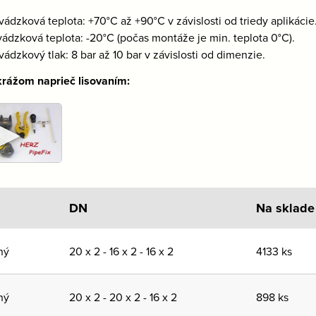
vádzková teplota: +70°C až +90°C v závislosti od triedy aplikácie
vádzková teplota: -20°C (počas montáže je min. teplota 0°C).
ádzkový tlak: 8 bar až 10 bar v závislosti od dimenzie.
rážom naprieč lisovaním:
►
DN
Na sklade
ný
20 x 2 - 16 x 2 - 16 x 2
4133 ks
ný
20 x 2 - 20 x 2 - 16 x 2
898 ks