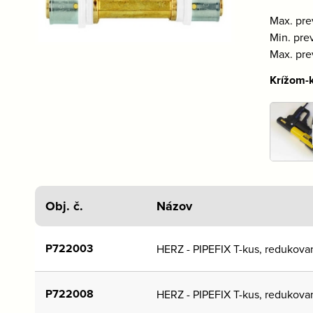
Max. pre
Min. pre
Max. prev
Krížom-k
Obj. č.
Názov
P722003
HERZ - PIPEFIX T-kus, redukova
P722008
HERZ - PIPEFIX T-kus, redukova