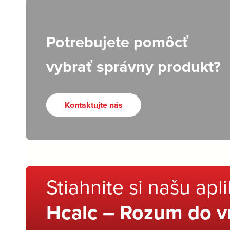
Potrebujete pomôcť
vybrať správny produkt?
Kontaktujte nás
Stiahnite si našu apl
Hcalc – Rozum do v