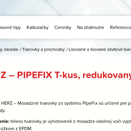
kovné tipy
Kalkulačky
Cenníky
Na stiahnutie
Referenci
y, náradie
/
Tvarovky a prechodky
/
Lisované a lisované závitové tva
Z – PIPEFIX T-kus, redukovan
:
HERZ – Mosadzné tvarovky zo systému PipeFix sú určené pre p
dy.
enie:
teleso tvarovky je vyhotovené z mosadze odolnej voči vypl
krúžkom z EPDM.