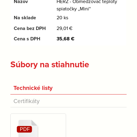
HERZ - Obmedzovač teploty
spiatočky „Mini“
20 ks
29,01
€
35,68
€
Súbory na stiahnutie
Technické listy
Certifikáty