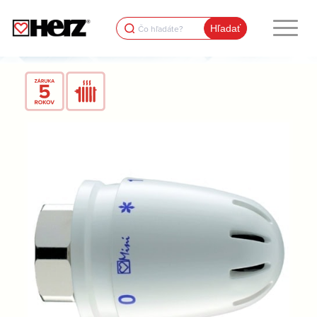
Search
for: