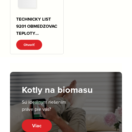
TECHNICKY LIST
9201 OBMEDZOVAC
TEPLOTY
SPIATOCKY.pdf
Otvoriť
Kotly na biomasu
Sú ideálnym riešením
práve pre vás?
Viac