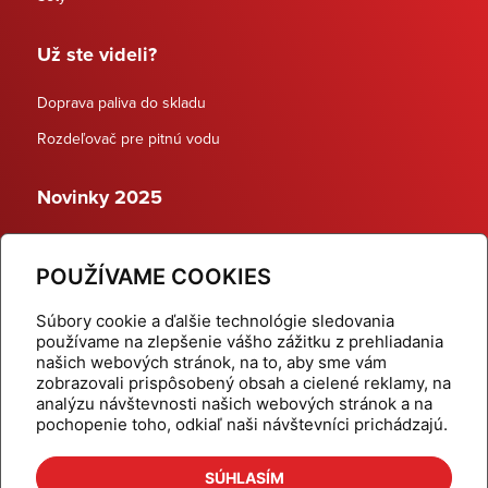
Už ste videli?
Doprava paliva do skladu
Rozdeľovač pre pitnú vodu
Novinky 2025
Schodiskové rozdeľovače
POUŽÍVAME COOKIES
Dynamické termostatické ventily
Súbory cookie a ďalšie technológie sledovania
používame na zlepšenie vášho zážitku z prehliadania
našich webových stránok, na to, aby sme vám
zobrazovali prispôsobený obsah a cielené reklamy, na
Domov
Produkty
analýzu návštevnosti našich webových stránok a na
pochopenie toho, odkiaľ naši návštevníci prichádzajú.
Aktuality
Odber šikovné tipy
Kalkulačky
Cenníky
SÚHLASÍM