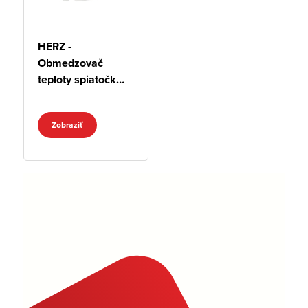
HERZ -
Obmedzovač
teploty spiatočky
„Mini“
Zobraziť