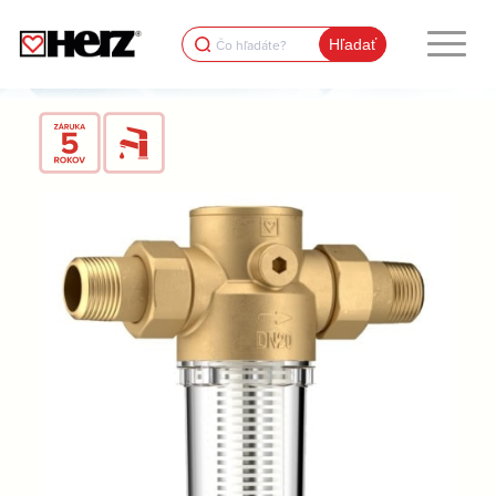
Search
for: