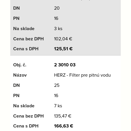
20
16
3 ks
102,04
€
125,51
€
2 3010 03
HERZ - Filter pre pitnú vodu
25
16
7 ks
135,47
€
166,63
€