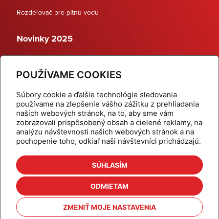
Rozdeľovač pre pitnú vodu
Novinky 2025
Schodiskové rozdeľovače
POUŽÍVAME COOKIES
Dynamické termostatické ventily
Súbory cookie a ďalšie technológie sledovania
používame na zlepšenie vášho zážitku z prehliadania
našich webových stránok, na to, aby sme vám
zobrazovali prispôsobený obsah a cielené reklamy, na
Domov
Produkty
analýzu návštevnosti našich webových stránok a na
pochopenie toho, odkiaľ naši návštevníci prichádzajú.
Aktuality
Odber šikovné tipy
Kalkulačky
Cenníky
SÚHLASÍM
Na stiahnutie
Referencie
ODMIETAM
O nás
Kontakt
ZMENIŤ MOJE NASTAVENIA
Nastavenie cookies