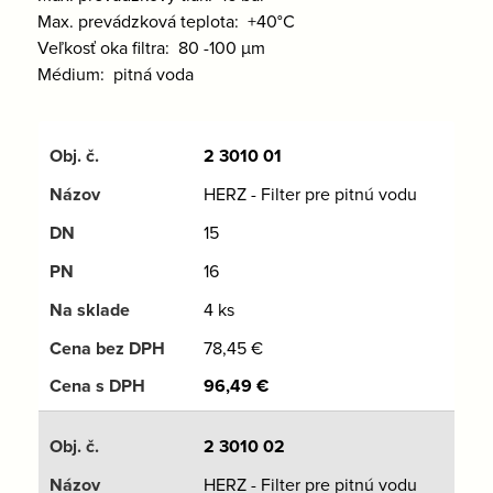
Max. prevádzková teplota: +40°C
Veľkosť oka filtra: 80 -100 μm
Médium: pitná voda
2 3010 01
HERZ - Filter pre pitnú vodu
15
16
4 ks
78,45
€
96,49
€
2 3010 02
HERZ - Filter pre pitnú vodu