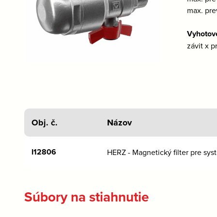
max. pre
Vyhotov
závit x 
Obj. č.
Názov
I12806
HERZ - Magnetický filter pre sy
Súbory na stiahnutie