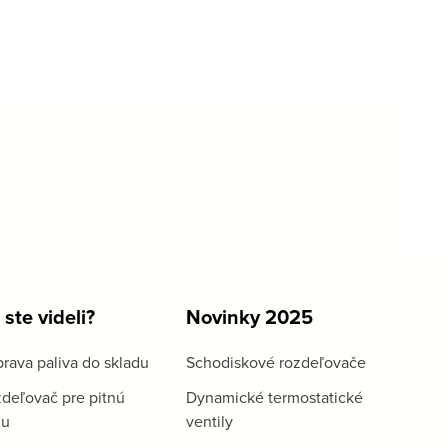
 ste videli?
Novinky 2025
rava paliva do skladu
Schodiskové rozdeľovače
deľovač pre pitnú
Dynamické termostatické
du
ventily