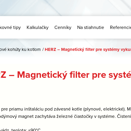
kovné tipy
Kalkulačky
Cenníky
Na stiahnutie
Referenci
ové kohúty ku kotlom
/
HERZ – Magnetický filter pre systémy vyku
Z – Magnetický filter pre sys
:
pre priamu inštaláciu pod závesné kotle (plynové, elektrické).
odýmový magnet zachytáva železné čiastočky v systéme. Čistenie 
vádz. teplota: +90°C