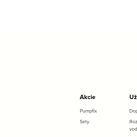
Akcie
Už
Pumpfix
Dop
Sety
Roz
vo