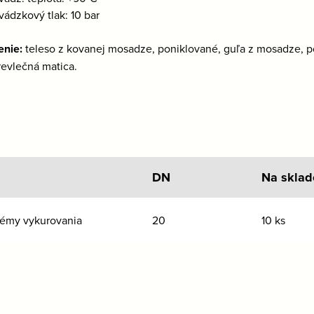
vádzkový tlak: 10 bar
enie:
teleso z kovanej mosadze, poniklované, guľa z mosadze, p
prevlečná matica.
DN
Na sklad
stémy vykurovania
20
10 ks