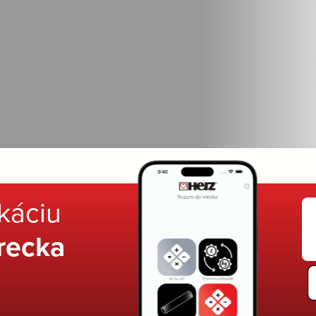
ikáciu
recka