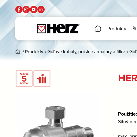
Produkty
Ši
/
Produkty
/
Guľové kohúty, poistné armatúry a filtre
/
Guľ
HER
Použitie
Silný ne
max. pre