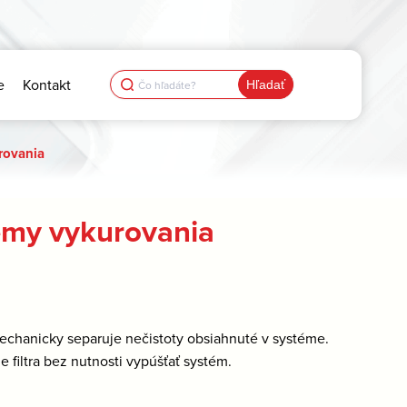
Search
e
Kontakt
for:
rovania
témy vykurovania
 Mechanicky separuje nečistoty obsiahnuté v systéme.
filtra bez nutnosti vypúšťať systém.