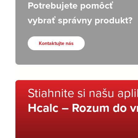
Potrebujete pomôcť
vybrať správny produkt?
Kontaktujte nás
Stiahnite si našu apl
Hcalc – Rozum do v