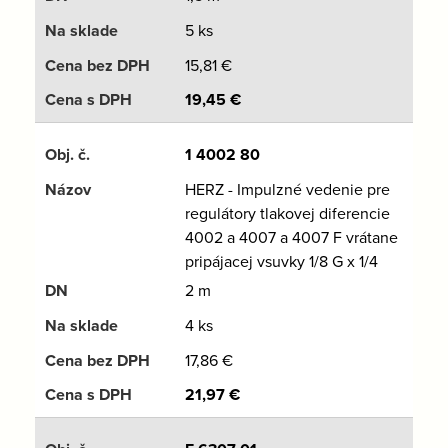
5 ks
15,81
€
19,45
€
1 4002 80
HERZ - Impulzné vedenie pre
regulátory tlakovej diferencie
4002 a 4007 a 4007 F vrátane
pripájacej vsuvky 1/8 G x 1/4
2 m
4 ks
17,86
€
21,97
€