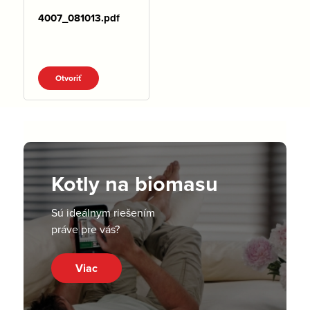
4007_081013.pdf
Otvoriť
Kotly na biomasu
Sú ideálnym riešením
práve pre vás?
Viac