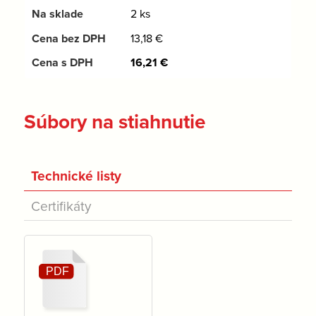
2 ks
13,18
€
16,21
€
Súbory na stiahnutie
Technické listy
Certifikáty