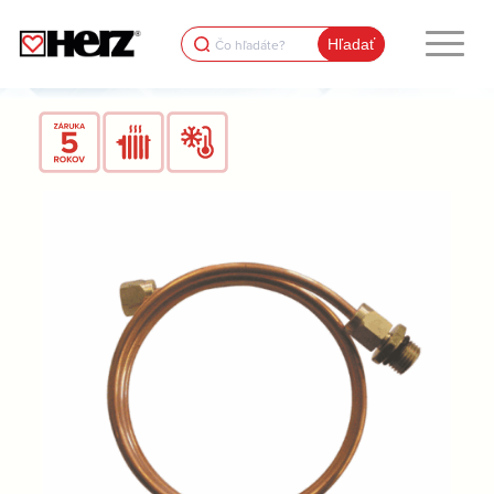
Search
for: