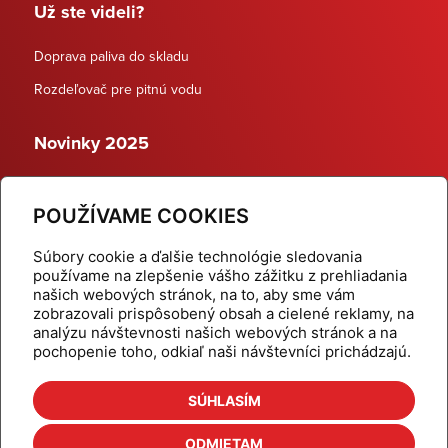
Už ste videli?
Doprava paliva do skladu
Rozdeľovač pre pitnú vodu
Novinky 2025
Schodiskové rozdeľovače
POUŽÍVAME COOKIES
Dynamické termostatické ventily
Súbory cookie a ďalšie technológie sledovania
používame na zlepšenie vášho zážitku z prehliadania
našich webových stránok, na to, aby sme vám
zobrazovali prispôsobený obsah a cielené reklamy, na
Domov
Produkty
analýzu návštevnosti našich webových stránok a na
pochopenie toho, odkiaľ naši návštevníci prichádzajú.
Aktuality
Odber šikovné tipy
Kalkulačky
Cenníky
SÚHLASÍM
Na stiahnutie
Referencie
ODMIETAM
O nás
Kontakt