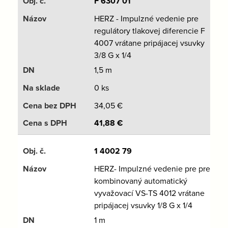
F 6307 01
HERZ - Impulzné vedenie pre
regulátory tlakovej diferencie F
4007 vrátane pripájacej vsuvky
3/8 G x 1/4
1,5 m
0 ks
34,05
€
41,88
€
1 4002 79
HERZ- Impulzné vedenie pre pre
kombinovaný automatický
vyvažovací VS-TS 4012 vrátane
pripájacej vsuvky 1/8 G x 1/4
1 m