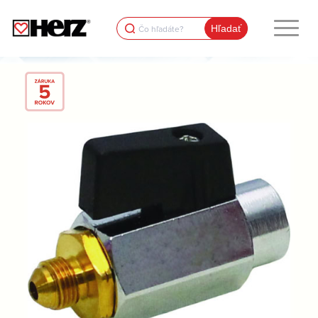
Search
for: