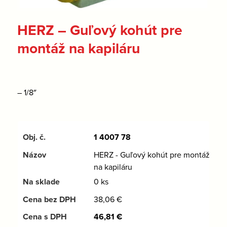
HERZ – Guľový kohút pre
montáž na kapiláru
– 1/8″
1 4007 78
HERZ - Guľový kohút pre montáž
na kapiláru
0 ks
38,06
€
46,81
€