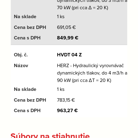
dynamických tlakov, do 3 m3/h a
70 kW (pri cca Δ = 20 K)
1 ks
691,05
€
849,99
€
HVDT 04 Z
HERZ - Hydraulický vyrovnávač
dynamických tlakov, do 4 m3/h a
90 kW (pri cca ΔT = 20 K)
1 ks
783,15
€
963,27
€
Súbory na stiahnutie