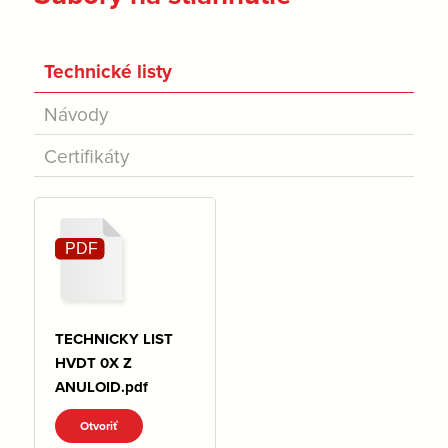
Technické listy
Návody
Certifikáty
TECHNICKY LIST
HVDT 0X Z
ANULOID.pdf
Otvoriť