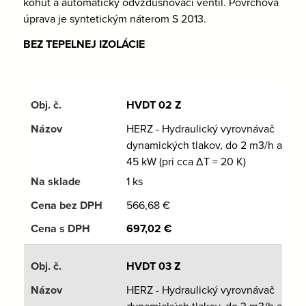
kohút a automatický odvzdušňovací ventil. Povrchová
úprava je syntetickým náterom S 2013.
BEZ TEPELNEJ IZOLÁCIE
HVDT 02 Z
HERZ - Hydraulický vyrovnávač
dynamických tlakov, do 2 m3/h a
45 kW (pri cca ΔT = 20 K)
1 ks
566,68
€
697,02
€
HVDT 03 Z
HERZ - Hydraulický vyrovnávač