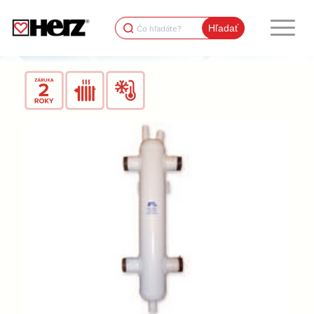
Search
for: