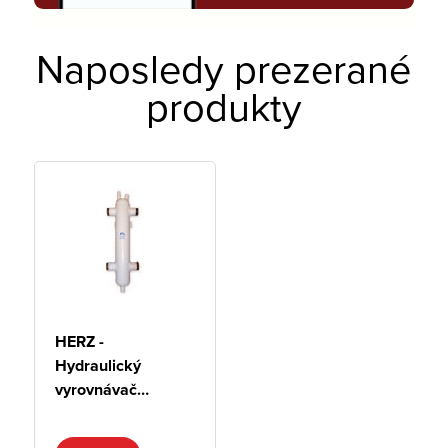
Naposledy prezerané
produkty
HERZ -
Hydraulický
vyrovnávač
dynamických
tlakov (anuloid)