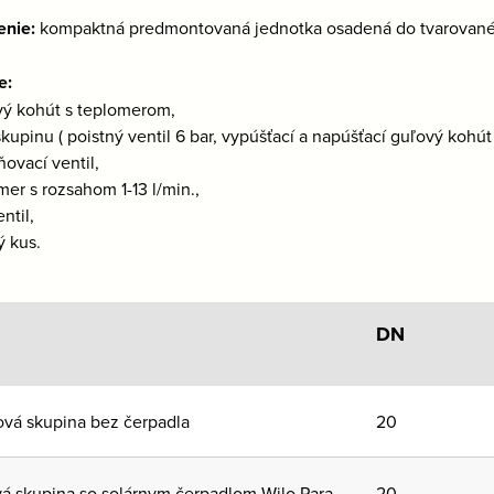
enie:
kompaktná predmontovaná jednotka osadená do tvarovanéh
e:
vý kohút s teplomerom,
skupinu ( poistný ventil 6 bar, vypúšťací a napúšťací guľový kohú
ovací ventil,
mer s rozsahom 1-13 l/min.,
ntil,
ý kus.
DN
ová skupina bez čerpadla
20
á skupina so solárnym čerpadlom Wilo Para
20