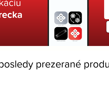
ikáciu
recka
posledy prezerané produ