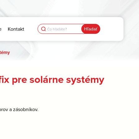
Search
e
Kontakt
for:
stémy
ix pre solárne systémy
orov a zásobníkov.