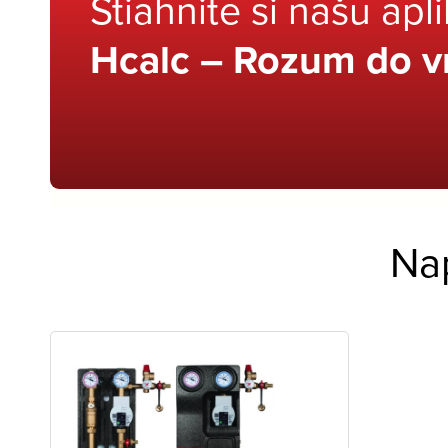
Stiahnite si našu apl
Hcalc – Rozum do v
Na