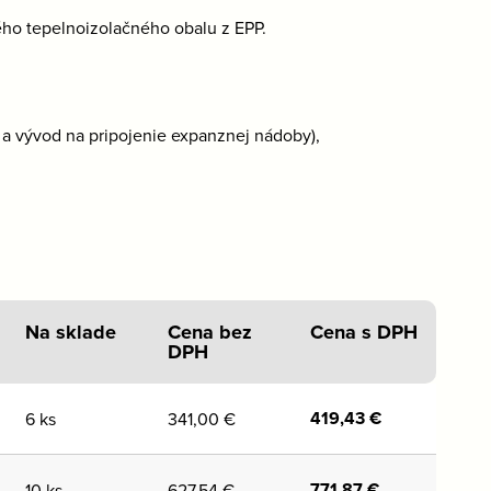
o tepelnoizolačného obalu z EPP.
t a vývod na pripojenie expanznej nádoby),
Na sklade
Cena bez
Cena s DPH
DPH
419,43
€
6 ks
341,00
€
771,87
€
10 ks
627,54
€