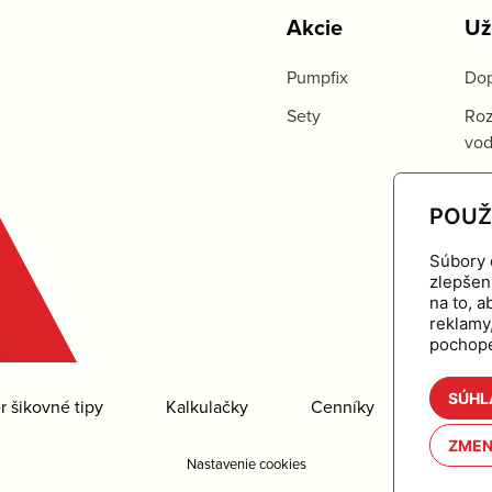
Akcie
Už
Pumpfix
Dop
Sety
Roz
vo
POUŽ
Súbory 
zlepšen
na to, 
reklamy
pochope
SÚHL
 šikovné tipy
Kalkulačky
Cenníky
Na stia
ZMEN
Nastavenie cookies