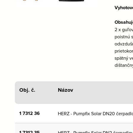
Vyhotov
Obsahuj
2 x guľo
poistnú 
odvzdušň
prietoko
spätný ve
dištančn
Obj. č.
Názov
1 7312 36
HERZ - Pumpfix Solar DN20 čerpadl
1 7312 35
HERZ - Pumpfix Solar DN2 čerpadlov