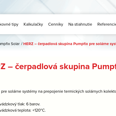
kovné tipy
Kalkulačky
Cenníky
Na stiahnutie
Referenci
mpfix Solar
/
HERZ – čerpadlová skupina Pumpfix pre solárne sy
Z – čerpadlová skupina Pumpf
:
pre solárne systémy na prepojenie termických solárnych kolekt
vádzkový tlak: 6 barov.
vádzková teplota: +120°C.