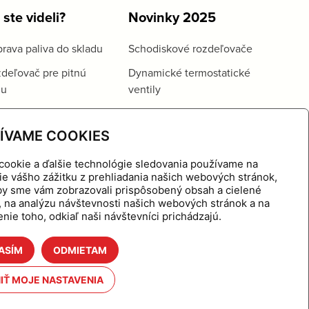
 ste videli?
Novinky 2025
rava paliva do skladu
Schodiskové rozdeľovače
deľovač pre pitnú
Dynamické termostatické
du
ventily
ÍVAME COOKIES
cookie a ďalšie technológie sledovania používame na
ie vášho zážitku z prehliadania našich webových stránok,
aby sme vám zobrazovali prispôsobený obsah a cielené
, na analýzu návštevnosti našich webových stránok a na
nie toho, odkiaľ naši návštevníci prichádzajú.
ASÍM
ODMIETAM
hnutie
Referencie
O nás
Kontakt
IŤ MOJE NASTAVENIA