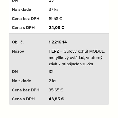
37 ks
19,58
€
24,08
€
1 2216 14
HERZ – Guľový kohút MODUL,
motýlikový ovládač, vnútorný
závit x pripájacia vsuvka
32
2 ks
35,65
€
43,85
€