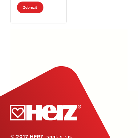
závit x pripájacia
Zobraziť
vsuvka
© 2017 HERZ, spol. s r.o.