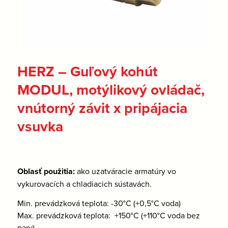
HERZ – Guľový kohút
MODUL, motýlikový ovládač,
vnútorný závit x pripájacia
vsuvka
Oblasť použitia:
ako uzatváracie armatúry vo
vykurovacích a chladiacich sústavách.
Min. prevádzková teplota: -30°C (+0,5°C voda)
Max. prevádzková teplota: +150°C (+110°C voda bez
pary)