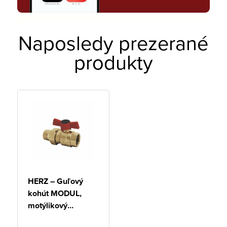
Naposledy prezerané
produkty
HERZ – Guľový
kohút MODUL,
motýlikový
ovládač, vnútorný