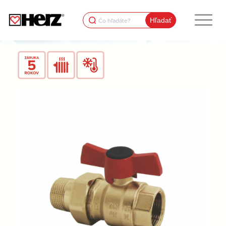
Search
for: