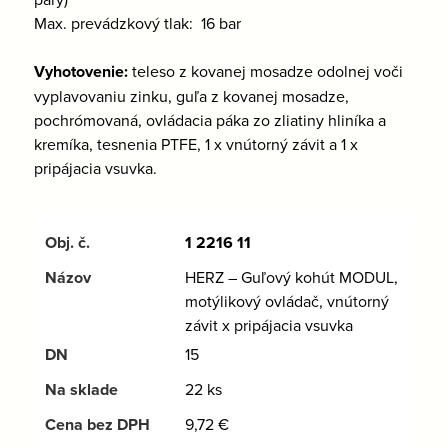
Max. prevádzkový tlak: 16 bar
Vyhotovenie:
teleso z kovanej mosadze odolnej voči
vyplavovaniu zinku, guľa z kovanej mosadze,
pochrómovaná, ovládacia páka zo zliatiny hliníka a
kremíka, tesnenia PTFE, 1 x vnútorný závit a 1 x
pripájacia vsuvka.
1 2216 11
HERZ – Guľový kohút MODUL,
motýlikový ovládač, vnútorný
závit x pripájacia vsuvka
15
22 ks
9,72
€