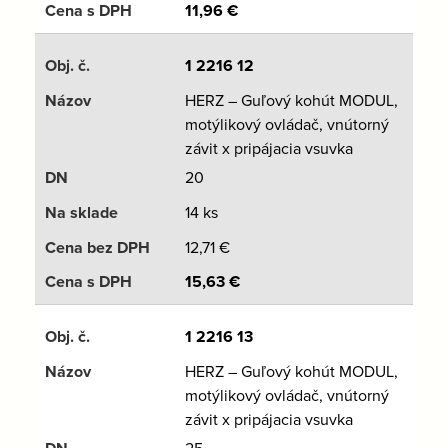
11,96
€
1 2216 12
HERZ – Guľový kohút MODUL,
motýlikový ovládač, vnútorný
závit x pripájacia vsuvka
20
14 ks
12,71
€
15,63
€
1 2216 13
HERZ – Guľový kohút MODUL,
motýlikový ovládač, vnútorný
závit x pripájacia vsuvka
25