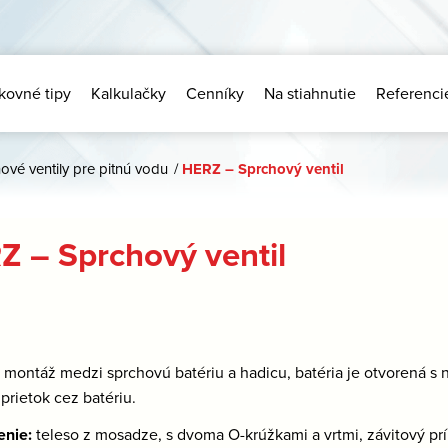
kovné tipy
Kalkulačky
Cenníky
Na stiahnutie
Referenci
ové ventily pre pitnú vodu
/
HERZ – Sprchový ventil
Z – Sprchový ventil
:
montáž medzi sprchovú batériu a hadicu, batéria je otvorená s 
prietok cez batériu.
enie:
teleso z mosadze, s dvoma O-krúžkami a vrtmi, závitový prí