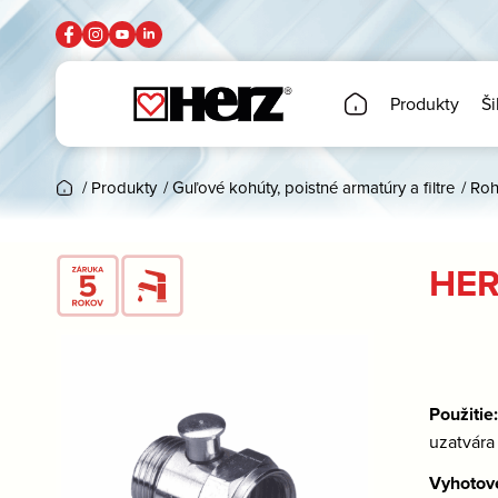
Produkty
Ši
/
Produkty
/
Guľové kohúty, poistné armatúry a filtre
/
Roh
HER
Použitie
uzatvára 
Vyhotov