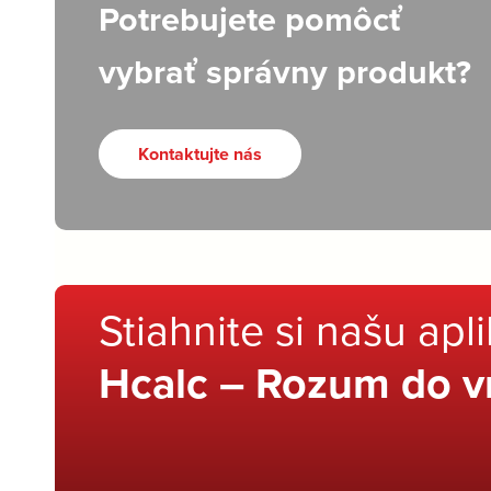
Potrebujete pomôcť
vybrať správny produkt?
Kontaktujte nás
Stiahnite si našu apl
Hcalc – Rozum do v