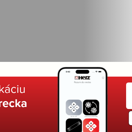
ikáciu
recka