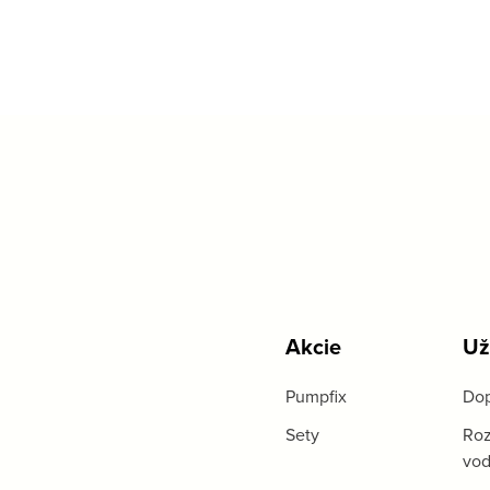
Akcie
Už
Pumpfix
Dop
Sety
Roz
vo