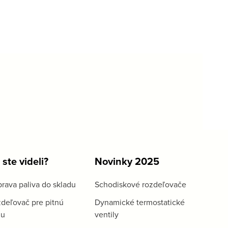
 ste videli?
Novinky 2025
rava paliva do skladu
Schodiskové rozdeľovače
deľovač pre pitnú
Dynamické termostatické
du
ventily