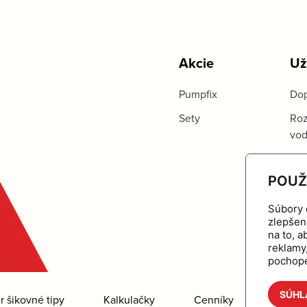
Akcie
Už
Pumpfix
Dop
Sety
Roz
vo
POUŽ
Súbory 
zlepšen
na to, 
reklamy
pochope
SÚHL
 šikovné tipy
Kalkulačky
Cenníky
Na stia