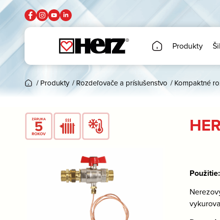
Produkty
Ši
/
Produkty
/
Rozdeľovače a príslušenstvo
/
Kompaktné ro
HER
Použitie
Nerezový
vykurova