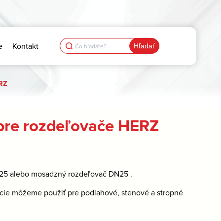
Search
e
Kontakt
for:
RZ
pre rozdeľovače HERZ
N25 alebo mosadzný rozdeľovač DN25 .
ie môžeme použiť pre podlahové, stenové a stropné