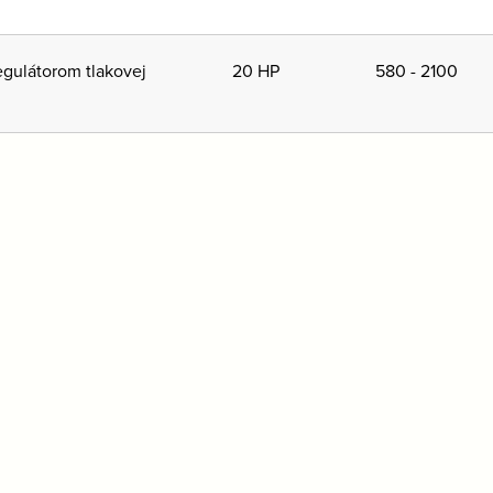
egulátorom tlakovej
20 HP
580 - 2100