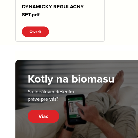
DYNAMICKY REGULACNY
SET.pdf
Otvoriť
Kotly na biomasu
Sú ideálnym riešením
práve pre vás?
Viac