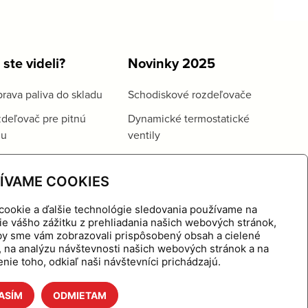
 ste videli?
Novinky 2025
rava paliva do skladu
Schodiskové rozdeľovače
deľovač pre pitnú
Dynamické termostatické
du
ventily
ÍVAME COOKIES
cookie a ďalšie technológie sledovania používame na
ie vášho zážitku z prehliadania našich webových stránok,
aby sme vám zobrazovali prispôsobený obsah a cielené
, na analýzu návštevnosti našich webových stránok a na
nie toho, odkiaľ naši návštevníci prichádzajú.
ASÍM
ODMIETAM
hnutie
Referencie
O nás
Kontakt