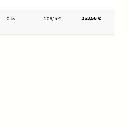
253,56
€
0 ks
206,15
€