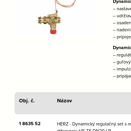
Dynamic
– nasta
– udržia
– osaden
– riaden
– pripoj
Dynamic
– regulá
– guľový
– impulzn
– pripája
Obj. č.
Názov
1 8635 52
HERZ - Dynamický regulačný set s r
diferencie VS-TS DN20 LP