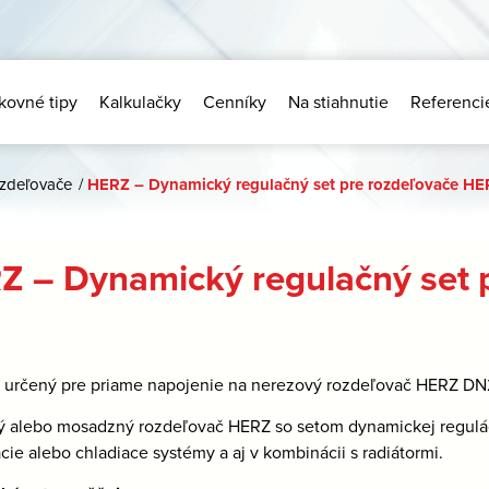
kovné tipy
Kalkulačky
Cenníky
Na stiahnutie
Referenci
zdeľovače
/
HERZ – Dynamický regulačný set pre rozdeľovače HE
Z – Dynamický regulačný set 
:
určený pre priame napojenie na nerezový rozdeľovač HERZ D
 alebo mosadzný rozdeľovač HERZ so setom dynamickej regulác
cie alebo chladiace systémy a aj v kombinácii s radiátormi.