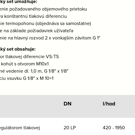
ký set umožňuje:
venie požadovaného objemového prietoku
va konštantnú tlakovú diferenciu
ie termopohonu (objednáva sa samostatne)
ie na základe požiadaviek užívateľa
enie na hlavný rozvod 2 x vonkajším závitom G 1″
ký set obsahuje:
tor tlakovej diferencie VS-TS
 kohút s otvorom M10x1
é vedenie dl. 1,0 m, G 1/8″ x 1/8″
ciu vsuvku G 1/8″ x M 10×1
DN
l/hod
egulátorom tlakovej
20 LP
420 - 1950