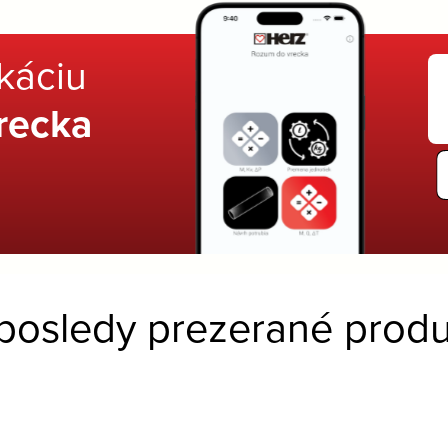
ikáciu
recka
posledy prezerané produ