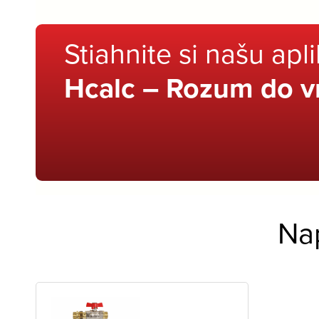
Stiahnite si našu apl
Hcalc – Rozum do v
Na