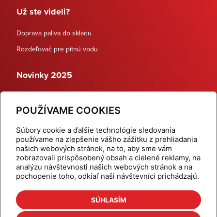
Už ste videli?
Doprava paliva do skladu
Rozdeľovač pre pitnú vodu
Novinky 2025
Schodiskové rozdeľovače
POUŽÍVAME COOKIES
Dynamické termostatické ventily
Súbory cookie a ďalšie technológie sledovania
používame na zlepšenie vášho zážitku z prehliadania
našich webových stránok, na to, aby sme vám
zobrazovali prispôsobený obsah a cielené reklamy, na
Domov
Produkty
analýzu návštevnosti našich webových stránok a na
pochopenie toho, odkiaľ naši návštevníci prichádzajú.
Aktuality
Odber šikovné tipy
Kalkulačky
Cenníky
SÚHLASÍM
Na stiahnutie
Referencie