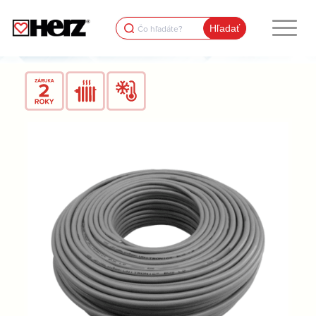
Search
for: