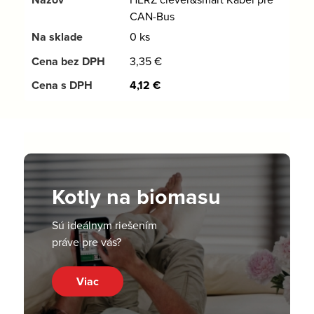
CAN-Bus
0 ks
3,35
€
4,12
€
Kotly na biomasu
Sú ideálnym riešením
práve pre vás?
Viac