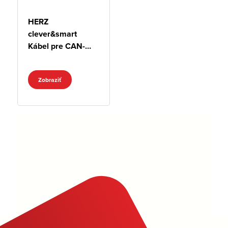
HERZ
clever&smart
Kábel pre CAN-
Bus
Zobraziť