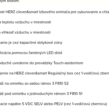
ným boxom.
osti HERZ clever&smart Izbového snímača pre vykurovanie a chl
a teplotu vzduchu v miestnosti
a vlhkosť vzduchu v miestnosti
danie je cez kapacitné dotykové zóny
alizácia pomocou farebných LED diód
oduché uvedenie do prevádzky Touch-asistentom
ojenie na HERZ clever&smart Regulačný box cez 1-vodičovú zber
áž na omietku so sadou rámov 3 F810 52
áž pod omietku s jednoduchým rámom 3 F810 51
jacie napätie 5 VDC SELV alebo PELV (cez 1-vodičovú zbernicu)