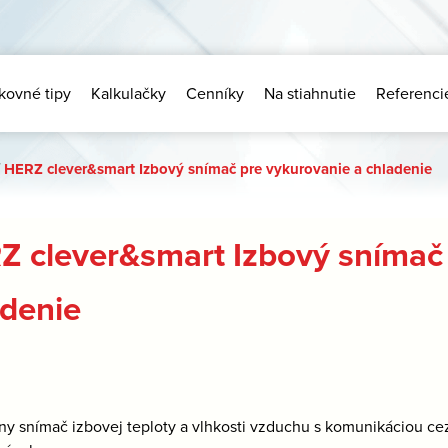
kovné tipy
Kalkulačky
Cenníky
Na stiahnutie
Referenci
HERZ clever&smart Izbový snímač pre vykurovanie a chladenie
Z clever&smart Izbový snímač 
adenie
álny snímač izbovej teploty a vlhkosti vzduchu s komunikáciou c