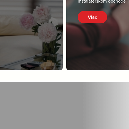
inštalatérskom obchode
Viac