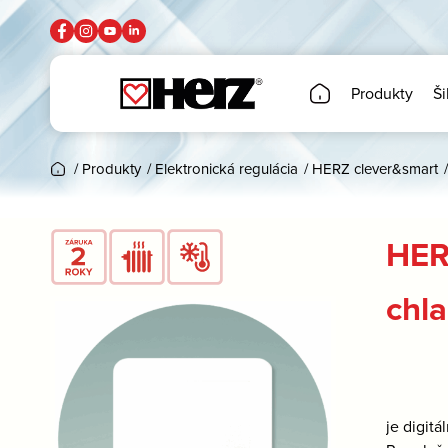
Produkty
Ši
/
Produkty
/
Elektronická regulácia
/
HERZ clever&smart
/
HER
chl
je digit