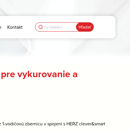
Search
e
Kontakt
for:
pre vykurovanie a
ez 1-vodičovú zbernicu v spojení s HERZ clever&smart