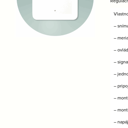
Regulač
Vlastn
– sním
– meri
– ovlá
– sign
– jedn
– prip
– mont
– mont
– napá