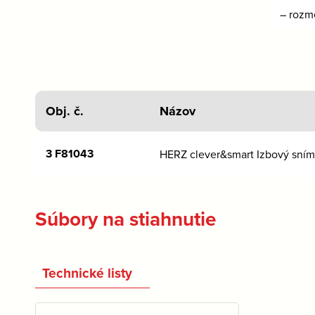
– rozm
Obj. č.
Názov
3 F81043
HERZ clever&smart Izbový sním
Súbory na stiahnutie
Technické listy