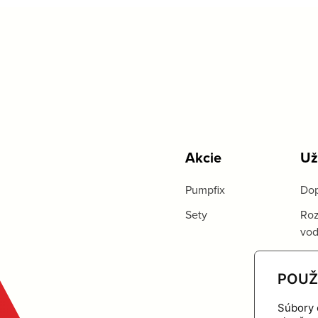
Akcie
Už
Pumpfix
Dop
Sety
Roz
vo
POUŽ
Súbory 