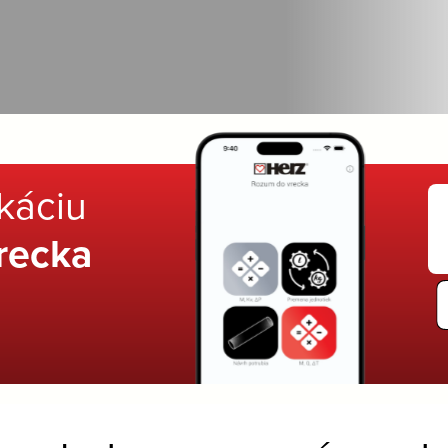
ikáciu
recka