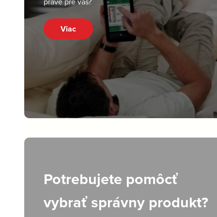
práve pre vás?
Viac
Potrebujete pomôcť
vybrať správny produkt?