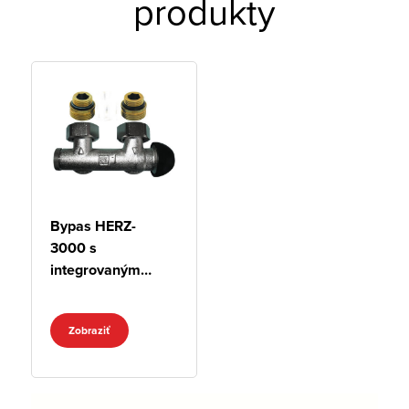
produkty
Bypas HERZ-
3000 s
integrovaným
termostatickým
ventilom, rohový
Zobraziť