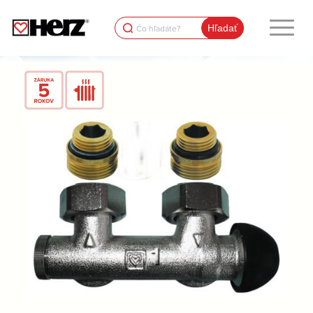
Search
for: