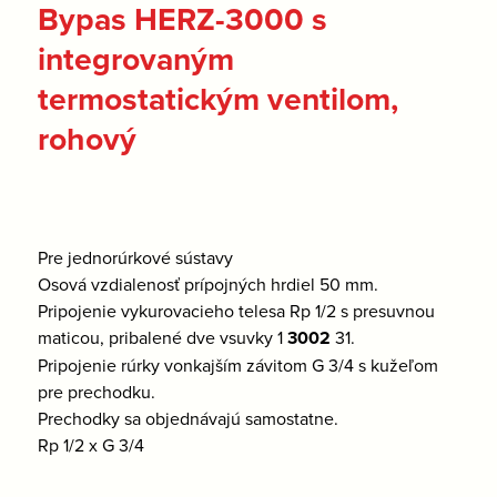
Bypas HERZ-3000 s
integrovaným
termostatickým ventilom,
rohový
Pre jednorúrkové sústavy
Osová vzdialenosť prípojných hrdiel 50 mm.
Pripojenie vykurovacieho telesa Rp 1/2 s presuvnou
maticou, pribalené dve vsuvky 1
3002
31.
Pripojenie rúrky vonkajším závitom G 3/4 s kužeľom
pre prechodku.
Prechodky sa objednávajú samostatne.
Rp 1/2 x G 3/4