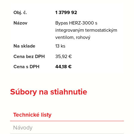
1 3799 92
Bypas HERZ-3000 s
integrovaným termostatickým
ventilom, rohový
13 ks
35,92
€
44,18
€
Súbory na stiahnutie
Technické listy
Návody