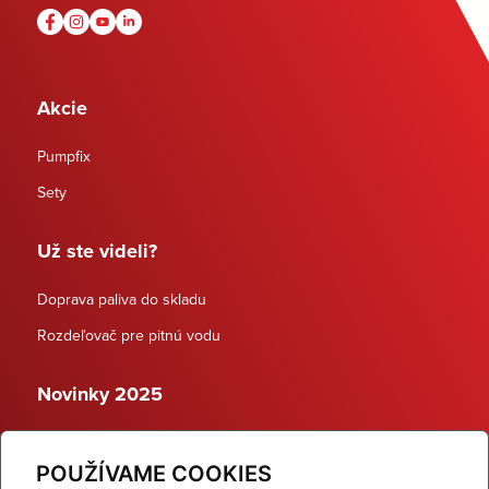
Akcie
Pumpfix
Sety
Už ste videli?
Doprava paliva do skladu
Rozdeľovač pre pitnú vodu
Novinky 2025
Schodiskové rozdeľovače
POUŽÍVAME COOKIES
Dynamické termostatické ventily