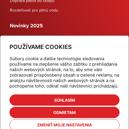
Doprava paliva do skladu
Rozdeľovač pre pitnú vodu
Novinky 2025
Schodiskové rozdeľovače
POUŽÍVAME COOKIES
Dynamické termostatické ventily
Súbory cookie a ďalšie technológie sledovania
používame na zlepšenie vášho zážitku z prehliadania
našich webových stránok, na to, aby sme vám
zobrazovali prispôsobený obsah a cielené reklamy, na
Domov
Produkty
analýzu návštevnosti našich webových stránok a na
pochopenie toho, odkiaľ naši návštevníci prichádzajú.
Aktuality
Odber šikovné tipy
Kalkulačky
Cenníky
SÚHLASÍM
Na stiahnutie
Referencie
ODMIETAM
O nás
Kontakt
ZMENIŤ MOJE NASTAVENIA