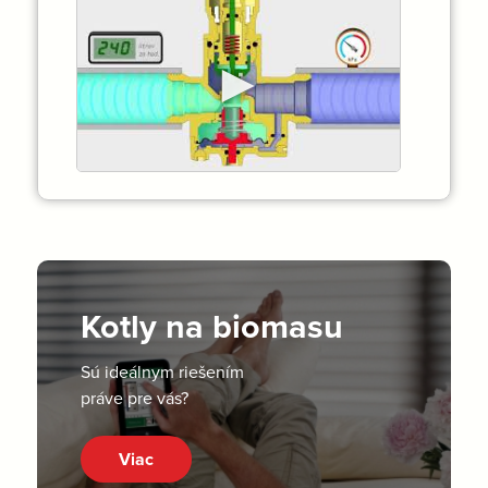
►
Kotly na biomasu
Sú ideálnym riešením
práve pre vás?
Viac