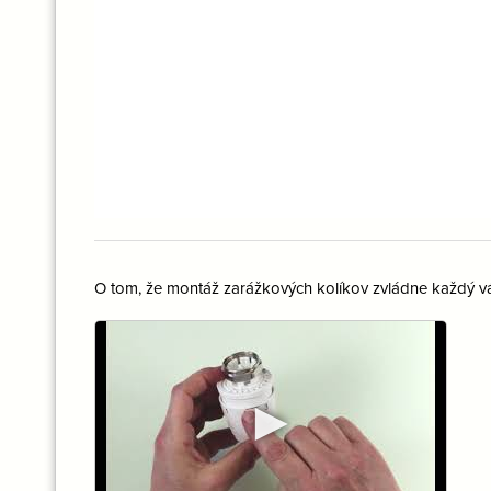
O tom, že montáž zarážkových kolíkov zvládne každý vá
►