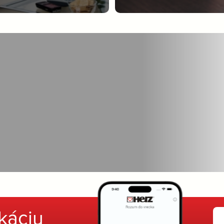
ikáciu