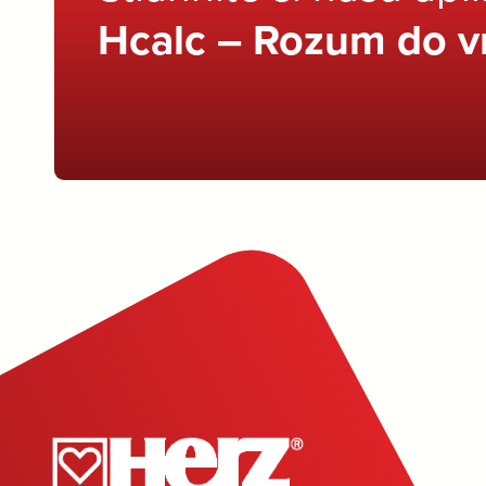
Hcalc – Rozum do v