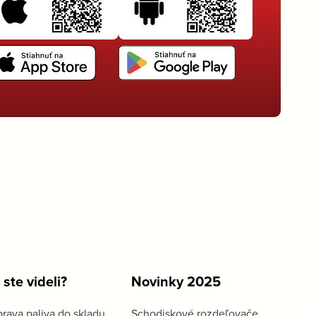
 ste videli?
Novinky 2025
rava paliva do skladu
Schodiskové rozdeľovače