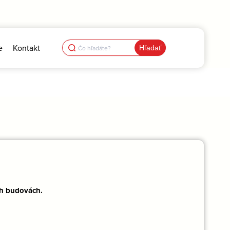
Search
e
Kontakt
for:
ch budovách.