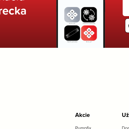
recka
Akcie
Už
Pumpfix
Dop