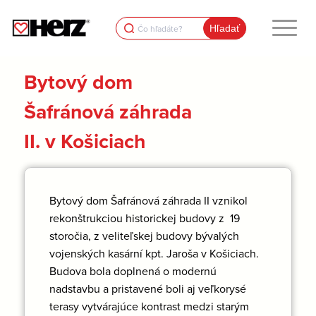
Search
for:
Bytový dom
Šafránová záhrada
II. v Košiciach
Bytový dom Šafránová záhrada II vznikol
rekonštrukciou historickej budovy z 19
storočia, z veliteľskej budovy bývalých
vojenských kasární kpt. Jaroša v Košiciach.
Budova bola doplnená o modernú
nadstavbu a pristavené boli aj veľkorysé
terasy vytvárajúce kontrast medzi starým