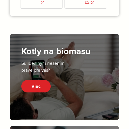
pg
cb.jpg
Kotly na biomasu
Sú ideálnym riešením
práve pre vás?
Viac