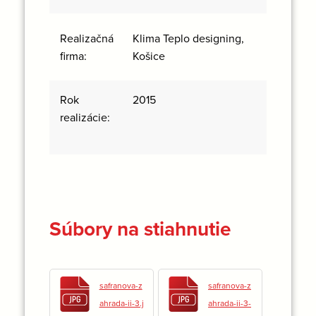
Klima Teplo designing,
Realizačná
Košice
firma:
Rok
2015
realizácie:
Súbory na stiahnutie
safranova-z
safranova-z
ahrada-ii-3.j
ahrada-ii-3-