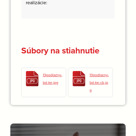
realizácie:
Súbory na stiahnutie
13podlazny-
13podlazny-
bd-ke.jpg
bd-ke-cb.jp
g