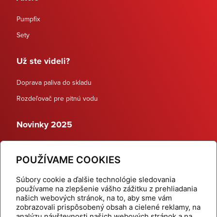
Pumpfix
Sety
Už ste videli?
Doprava paliva do skladu
Rozdeľovač pre pitnú vodu
Novinky 2025
Schodiskové rozdeľovače
POUŽÍVAME COOKIES
Dynamické termostatické ventily
Súbory cookie a ďalšie technológie sledovania
používame na zlepšenie vášho zážitku z prehliadania
našich webových stránok, na to, aby sme vám
zobrazovali prispôsobený obsah a cielené reklamy, na
Domov
Produkty
analýzu návštevnosti našich webových stránok a na