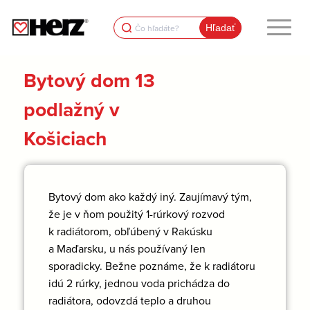
Search
for:
Bytový dom 13
podlažný v
Košiciach
Bytový dom ako každý iný. Zaujímavý tým,
že je v ňom použitý 1-rúrkový rozvod
k radiátorom, obľúbený v Rakúsku
a Maďarsku, u nás používaný len
sporadicky. Bežne poznáme, že k radiátoru
idú 2 rúrky, jednou voda prichádza do
radiátora, odovzdá teplo a druhou