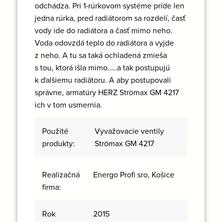
odchádza. Pri 1-rúrkovom systéme príde len
jedna rúrka, pred radiátorom sa rozdelí, časť
vody ide do radiátora a časť mimo neho.
Voda odovzdá teplo do radiátora a vyjde
z neho. A tu sa taká ochladená zmieša
s tou, ktorá išla mimo…..a tak postupujú
k ďalšiemu radiátoru. A aby postupovali
správne, armatúry HERZ Strömax GM 4217
ich v tom usmernia.
Použité
Vyvažovacie ventily
produkty:
Strömax GM 4217
Energo Profi sro, Košice
Realizačná
firma:
Rok
2015