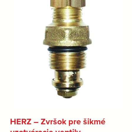
HERZ – Zvršok pre šikmé
uzatváracie ventily