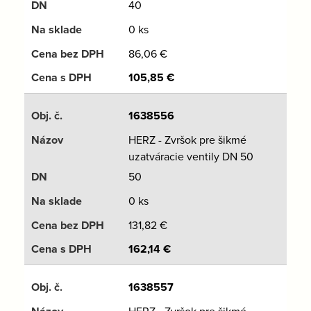
40
0 ks
86,06
€
105,85
€
1638556
HERZ - Zvršok pre šikmé
uzatváracie ventily DN 50
50
0 ks
131,82
€
162,14
€
1638557
HERZ - Zvršok pre šikmé