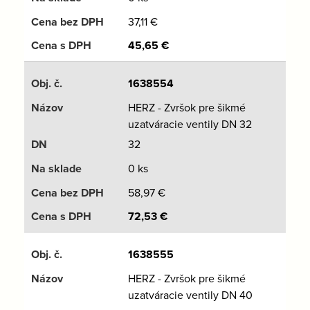
37,11
€
45,65
€
1638554
HERZ - Zvršok pre šikmé
uzatváracie ventily DN 32
32
0 ks
58,97
€
72,53
€
1638555
HERZ - Zvršok pre šikmé
uzatváracie ventily DN 40