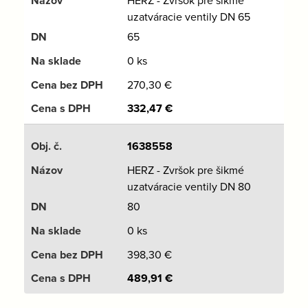
uzatváracie ventily DN 65
65
0 ks
270,30
€
332,47
€
1638558
HERZ - Zvršok pre šikmé
uzatváracie ventily DN 80
80
0 ks
398,30
€
489,91
€