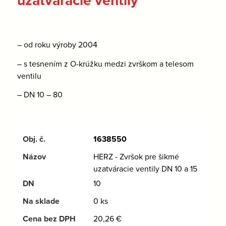
– od roku výroby 2004
– s tesnením z O-krúžku medzi zvrškom a telesom
ventilu
– DN 10 – 80
1638550
HERZ - Zvršok pre šikmé
uzatváracie ventily DN 10 a 15
10
0 ks
20,26
€