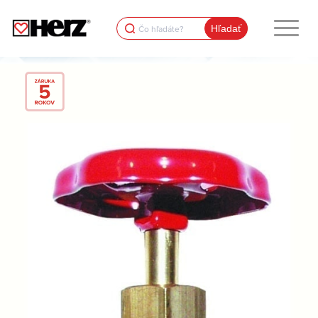
Search
for: