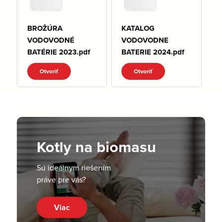
BROŽÚRA
KATALOG
VODOVODNÉ
VODOVODNE
BATÉRIE 2023.pdf
BATERIE 2024.pdf
Otvoriť
Otvoriť
Kotly na biomasu
Sú ideálnym riešením
práve pre vás?
Viac