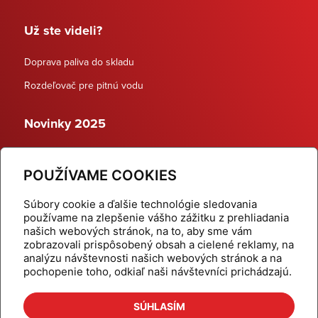
Už ste videli?
Doprava paliva do skladu
Rozdeľovač pre pitnú vodu
Novinky 2025
Schodiskové rozdeľovače
POUŽÍVAME COOKIES
Dynamické termostatické ventily
Súbory cookie a ďalšie technológie sledovania
používame na zlepšenie vášho zážitku z prehliadania
našich webových stránok, na to, aby sme vám
zobrazovali prispôsobený obsah a cielené reklamy, na
Domov
Produkty
analýzu návštevnosti našich webových stránok a na
pochopenie toho, odkiaľ naši návštevníci prichádzajú.
Aktuality
Odber šikovné tipy
Kalkulačky
Cenníky
SÚHLASÍM
Na stiahnutie
Referencie