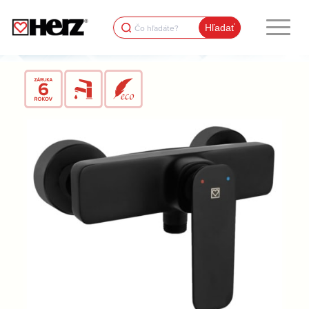
Search
for: