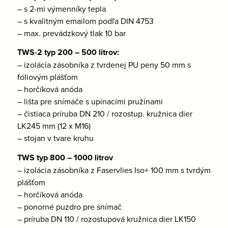
– s 2-mi výmenníky tepla
– s kvalitným emailom podľa DIN 4753
– max. prevádzkový tlak 10 bar
TWS-2 typ 200 – 500 litrov:
– izolácia zásobníka z tvrdenej PU peny 50 mm s
fóliovým plášťom
– horčíková anóda
– lišta pre snímače s upínacími pružinami
– čistiaca príruba DN 210 / rozostup. kružnica dier
LK245 mm (12 x M16)
– stojan v tvare kruhu
TWS typ 800 – 1000 litrov
– izolácia zásobníka z Faservlies Iso+ 100 mm s tvrdým
plášťom
– horčíková anóda
– ponorné puzdro pre snímač
– príruba DN 110 / rozostupová kružnica dier LK150