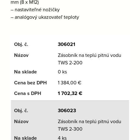
mm (8 x M12)
– nastaviteľné nožičky
– analógový ukazovateľ teploty
306021
Zásobník na teplú pitnú vodu
TWS 2-200
0 ks
1 384,00
€
1 702,32
€
306023
Zásobník na teplú pitnú vodu
TWS 2-300
4 ks