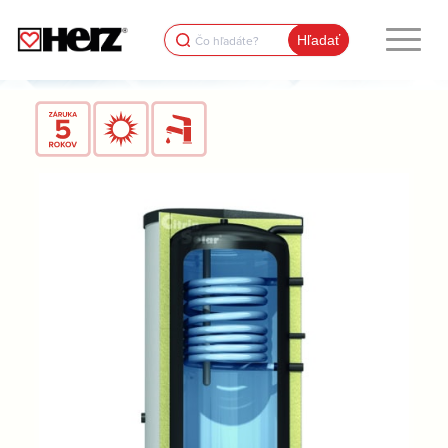
Search
for: