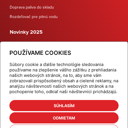
Doprava paliva do skladu
Rozdeľovač pre pitnú vodu
Novinky 2025
Schodiskové rozdeľovače
POUŽÍVAME COOKIES
Dynamické termostatické ventily
Súbory cookie a ďalšie technológie sledovania
používame na zlepšenie vášho zážitku z prehliadania
našich webových stránok, na to, aby sme vám
zobrazovali prispôsobený obsah a cielené reklamy, na
Domov
Produkty
analýzu návštevnosti našich webových stránok a na
pochopenie toho, odkiaľ naši návštevníci prichádzajú.
Aktuality
Odber šikovné tipy
Kalkulačky
Cenníky
SÚHLASÍM
Na stiahnutie
Referencie
ODMIETAM
O nás
Kontakt