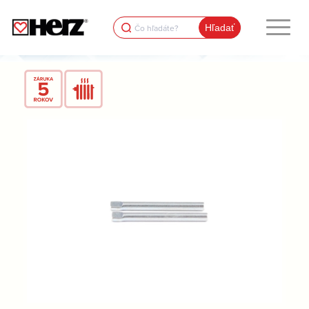
Search
for: