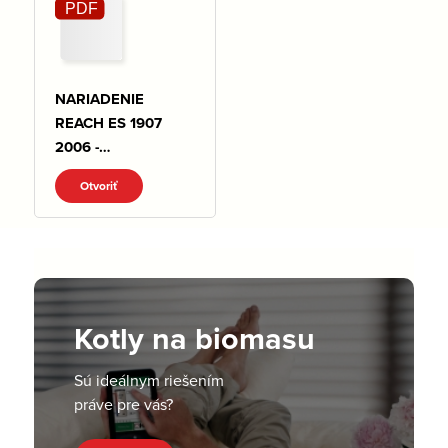
NARIADENIE
REACH ES 1907
2006 -
VYHLASENIE.pdf
Otvoriť
Kotly na biomasu
Sú ideálnym riešením
práve pre vás?