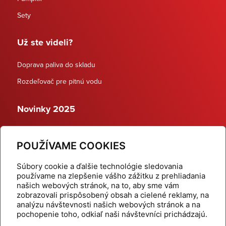
Sety
Už ste videli?
Doprava paliva do skladu
Rozdeľovač pre pitnú vodu
Novinky 2025
Schodiskové rozdeľovače
POUŽÍVAME COOKIES
Dynamické termostatické ventily
Súbory cookie a ďalšie technológie sledovania
používame na zlepšenie vášho zážitku z prehliadania
našich webových stránok, na to, aby sme vám
zobrazovali prispôsobený obsah a cielené reklamy, na
Domov
Produkty
analýzu návštevnosti našich webových stránok a na
pochopenie toho, odkiaľ naši návštevníci prichádzajú.
Aktuality
Odber šikovné tipy