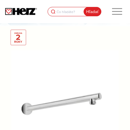
Search
for: