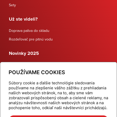
Sety
Už ste videli?
Doprava paliva do skladu
Rozdeľovač pre pitnú vodu
Novinky 2025
Schodiskové rozdeľovače
POUŽÍVAME COOKIES
Dynamické termostatické ventily
Súbory cookie a ďalšie technológie sledovania
používame na zlepšenie vášho zážitku z prehliadania
našich webových stránok, na to, aby sme vám
zobrazovali prispôsobený obsah a cielené reklamy, na
Domov
Produkty
analýzu návštevnosti našich webových stránok a na
pochopenie toho, odkiaľ naši návštevníci prichádzajú.
Aktuality
Odber šikovné tipy
Kalkulačky
Cenníky