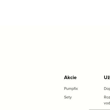
Akcie
Už
Pumpfix
Dop
Sety
Roz
vo