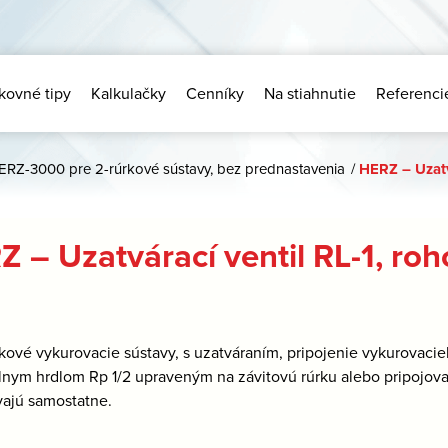
kovné tipy
Kalkulačky
Cenníky
Na stiahnutie
Referenci
ERZ-3000 pre 2-rúrkové sústavy, bez prednastavenia
/
HERZ – Uzatv
 – Uzatvárací ventil RL-1, ro
rkové vykurovacie sústavy, s uzatváraním, pripojenie vykurovacie
lnym hrdlom Rp 1/2 upraveným na závitovú rúrku alebo pripojov
ajú samostatne.