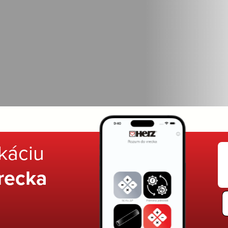
ikáciu
recka