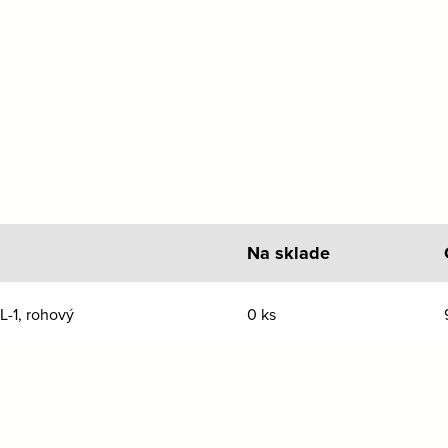
Na sklade
L-1, rohový
0 ks