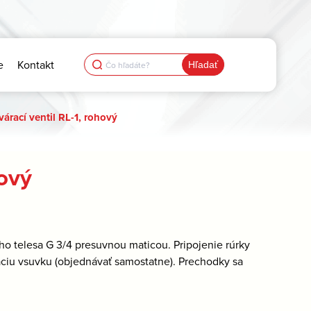
Search
e
Kontakt
for:
árací ventil RL-1, rohový
hový
ho telesa G 3/4 presuvnou maticou. Pripojenie rúrky
aciu vsuvku (objednávať samostatne). Prechodky sa