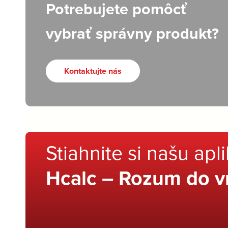
Potrebujete pomôcť
vybrať správny produkt?
Kontaktujte nás
Stiahnite si našu apl
Hcalc – Rozum do v