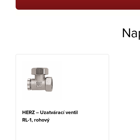
Na
HERZ – Uzatvárací ventil
RL-1, rohový