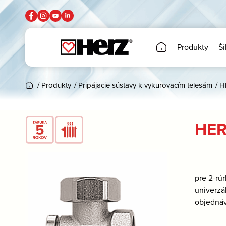
Produkty
Ši
/
Produkty
/
Pripájacie sústavy k vykurovacím telesám
/
H
HERZ
pre 2-rú
univerzá
objednáv