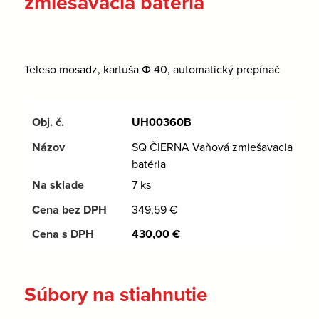
zmiešavacia batéria
Teleso mosadz, kartuša Φ 40, automatický prepínač
UH00360B
SQ ČIERNA Vaňová zmiešavacia
batéria
7 ks
349,59
€
430,00
€
Súbory na stiahnutie