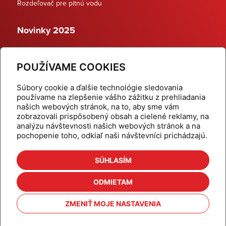
Rozdeľovač pre pitnú vodu
Novinky 2025
Schodiskové rozdeľovače
POUŽÍVAME COOKIES
Dynamické termostatické ventily
Súbory cookie a ďalšie technológie sledovania
používame na zlepšenie vášho zážitku z prehliadania
našich webových stránok, na to, aby sme vám
zobrazovali prispôsobený obsah a cielené reklamy, na
Domov
Produkty
analýzu návštevnosti našich webových stránok a na
pochopenie toho, odkiaľ naši návštevníci prichádzajú.
Aktuality
Odber šikovné tipy
Kalkulačky
Cenníky
SÚHLASÍM
Na stiahnutie
Referencie
ODMIETAM
O nás
Kontakt
ZMENIŤ MOJE NASTAVENIA
Nastavenie cookies