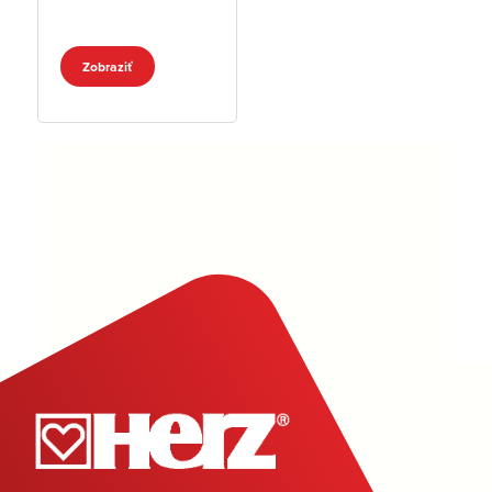
batéria
Zobraziť