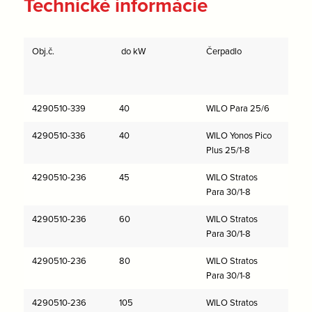
Technické informácie
Obj.č.
do kW
Čerpadlo
H (k
10K
4290510-339
40
WILO Para 25/6
1
4290510-336
40
WILO Yonos Pico
Plus 25/1-8
4290510-236
45
WILO Stratos
21
Para 30/1-8
4290510-236
60
WILO Stratos
Para 30/1-8
4290510-236
80
WILO Stratos
Para 30/1-8
4290510-236
105
WILO Stratos