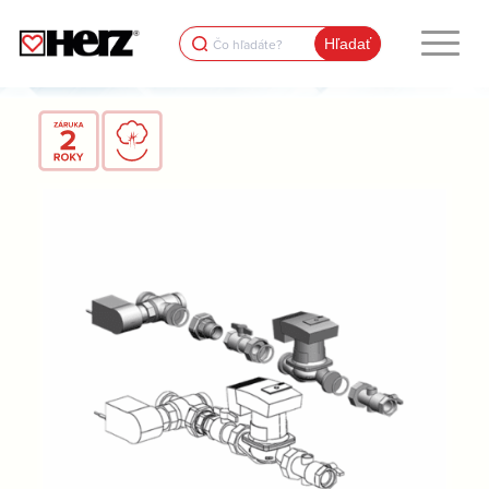
Search
for: