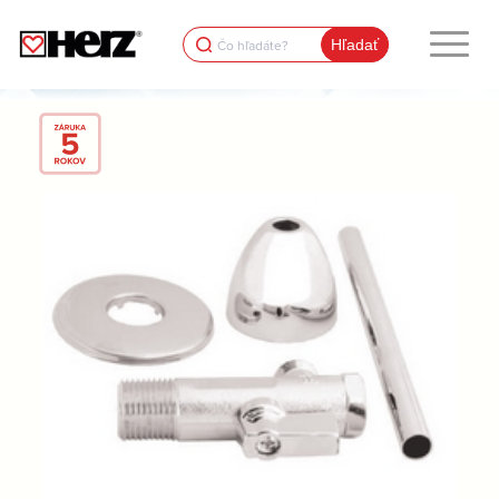
Search
for: