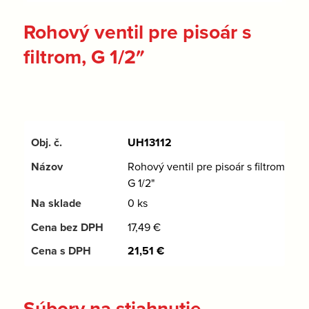
Rohový ventil pre pisoár s
filtrom, G 1/2″
UH13112
Rohový ventil pre pisoár s filtrom,
G 1/2"
0 ks
17,49
€
21,51
€
Súbory na stiahnutie