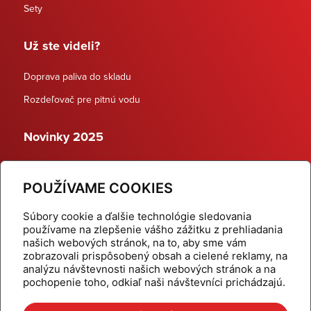
Sety
Už ste videli?
Doprava paliva do skladu
Rozdeľovač pre pitnú vodu
Novinky 2025
Schodiskové rozdeľovače
POUŽÍVAME COOKIES
Dynamické termostatické ventily
Súbory cookie a ďalšie technológie sledovania
používame na zlepšenie vášho zážitku z prehliadania
našich webových stránok, na to, aby sme vám
zobrazovali prispôsobený obsah a cielené reklamy, na
Domov
Produkty
analýzu návštevnosti našich webových stránok a na
pochopenie toho, odkiaľ naši návštevníci prichádzajú.
Aktuality
Odber šikovné tipy
Kalkulačky
Cenníky