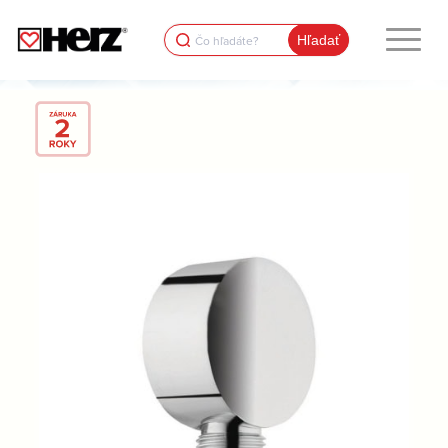
Search
for: