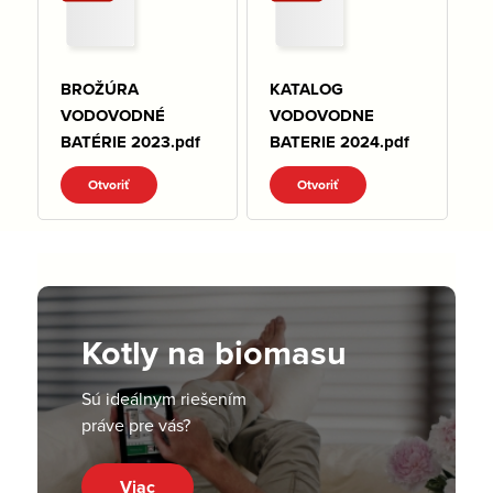
BROŽÚRA
KATALOG
VODOVODNÉ
VODOVODNE
BATÉRIE 2023.pdf
BATERIE 2024.pdf
Otvoriť
Otvoriť
Kotly na biomasu
Sú ideálnym riešením
práve pre vás?
Viac