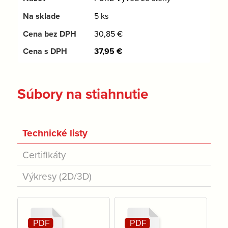
5 ks
30,85
€
37,95
€
Súbory na stiahnutie
Technické listy
Certifikáty
Výkresy (2D/3D)