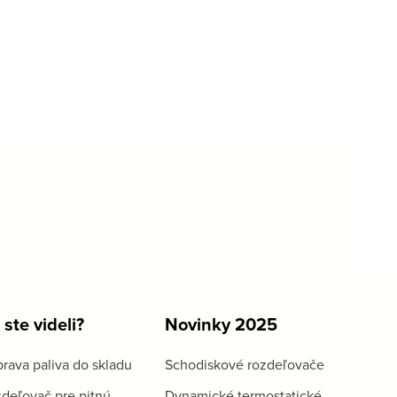
 ste videli?
Novinky 2025
rava paliva do skladu
Schodiskové rozdeľovače
deľovač pre pitnú
Dynamické termostatické