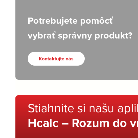
Potrebujete pomôcť
vybrať správny produkt?
Kontaktujte nás
Stiahnite si našu apl
Hcalc – Rozum do v