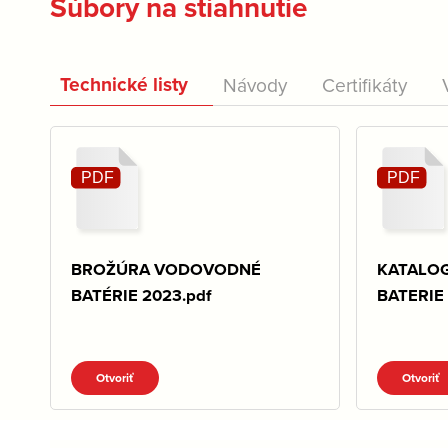
Súbory na stiahnutie
Technické listy
Návody
Certifikáty
BROŽÚRA VODOVODNÉ
KATALO
BATÉRIE 2023.pdf
BATERIE 
Otvoriť
Otvoriť