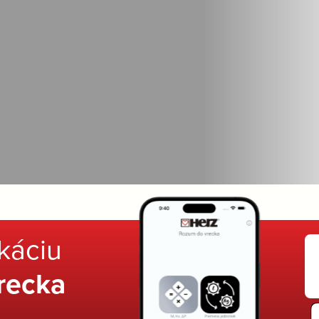
ikáciu
recka