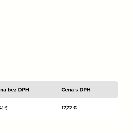
na bez DPH
Cena s DPH
17,72
€
,41
€