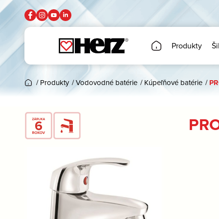
Produkty
Ši
/
Produkty
/
Vodovodné batérie
/
Kúpeľňové batérie
/
PR
PRO