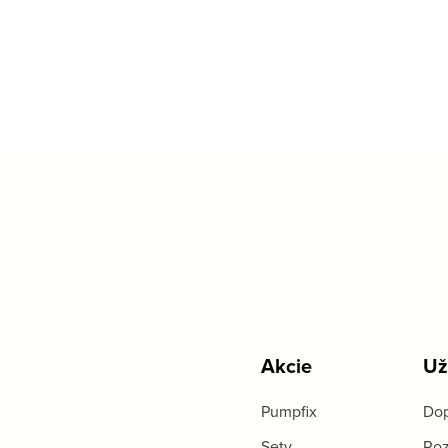
Akcie
Už
Pumpfix
Dop
Sety
Roz