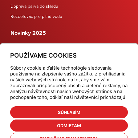
Doprava paliva do skladu
Rozdeľovač pre pitnú vodu
Novinky 2025
Schodiskové rozdeľovače
POUŽÍVAME COOKIES
Dynamické termostatické ventily
Súbory cookie a ďalšie technológie sledovania
používame na zlepšenie vášho zážitku z prehliadania
našich webových stránok, na to, aby sme vám
zobrazovali prispôsobený obsah a cielené reklamy, na
Domov
Produkty
analýzu návštevnosti našich webových stránok a na
pochopenie toho, odkiaľ naši návštevníci prichádzajú.
Aktuality
Odber šikovné tipy
Kalkulačky
Cenníky
SÚHLASÍM
Na stiahnutie
Referencie
ODMIETAM
O nás
Kontakt