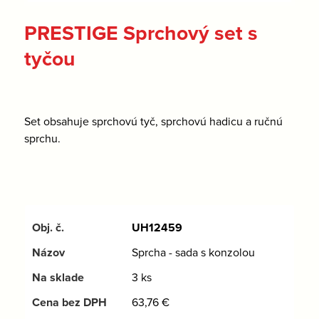
PRESTIGE Sprchový set s
tyčou
Set obsahuje sprchovú tyč, sprchovú hadicu a ručnú
sprchu.
UH12459
Sprcha - sada s konzolou
3 ks
63,76
€