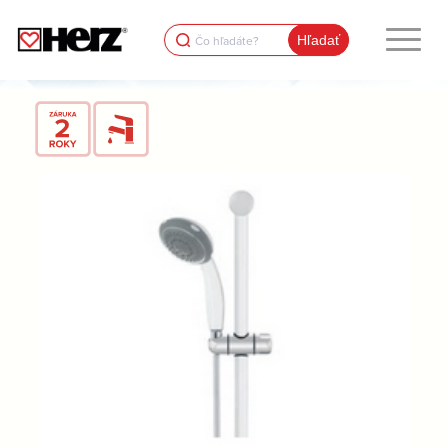
Search
for: