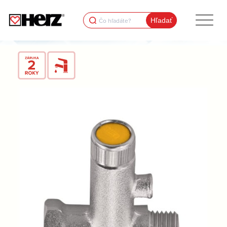
Search
for: