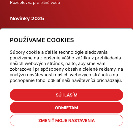
Rozdeľovač pre pitnú vodu
Novinky 2025
Schodiskové rozdeľovače
POUŽÍVAME COOKIES
Dynamické termostatické ventily
Súbory cookie a ďalšie technológie sledovania
používame na zlepšenie vášho zážitku z prehliadania
našich webových stránok, na to, aby sme vám
zobrazovali prispôsobený obsah a cielené reklamy, na
Domov
Produkty
analýzu návštevnosti našich webových stránok a na
pochopenie toho, odkiaľ naši návštevníci prichádzajú.
Aktuality
Odber šikovné tipy
Kalkulačky
Cenníky
SÚHLASÍM
Na stiahnutie
Referencie
ODMIETAM
O nás
Kontakt
ZMENIŤ MOJE NASTAVENIA
Nastavenie cookies