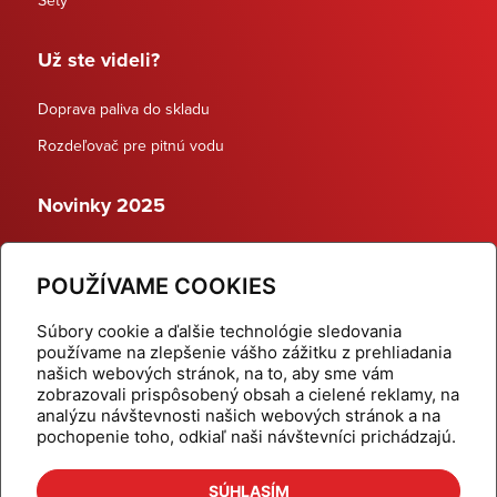
Už ste videli?
Doprava paliva do skladu
Rozdeľovač pre pitnú vodu
Novinky 2025
Schodiskové rozdeľovače
POUŽÍVAME COOKIES
Dynamické termostatické ventily
Súbory cookie a ďalšie technológie sledovania
používame na zlepšenie vášho zážitku z prehliadania
našich webových stránok, na to, aby sme vám
zobrazovali prispôsobený obsah a cielené reklamy, na
Domov
Produkty
analýzu návštevnosti našich webových stránok a na
pochopenie toho, odkiaľ naši návštevníci prichádzajú.
Aktuality
Odber šikovné tipy
Kalkulačky
Cenníky
SÚHLASÍM