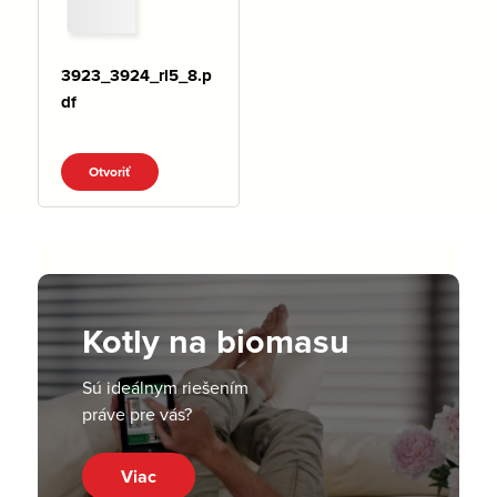
3923_3924_rl5_8.p
df
Otvoriť
Kotly na biomasu
Sú ideálnym riešením
práve pre vás?
Viac