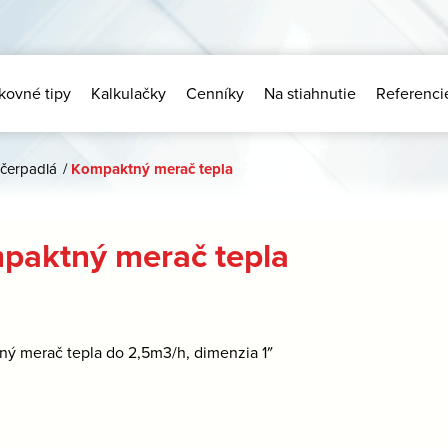
kovné tipy
Kalkulačky
Cenníky
Na stiahnutie
Referenci
 čerpadlá
/
Kompaktný merač tepla
paktný merač tepla
ý merač tepla do 2,5m3/h, dimenzia 1″