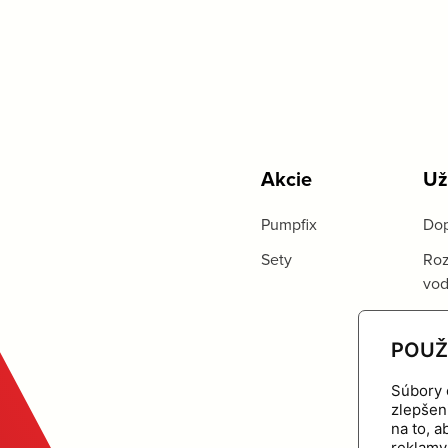
Akcie
Už
Pumpfix
Dop
Sety
Roz
vo
POUŽ
Súbory 
zlepšen
na to, 
reklamy