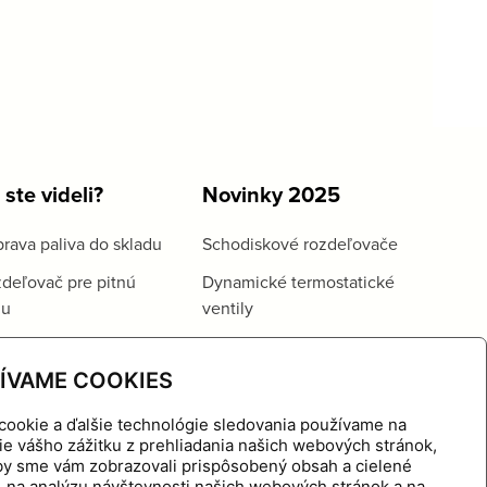
 ste videli?
Novinky 2025
rava paliva do skladu
Schodiskové rozdeľovače
deľovač pre pitnú
Dynamické termostatické
du
ventily
ÍVAME COOKIES
cookie a ďalšie technológie sledovania používame na
ie vášho zážitku z prehliadania našich webových stránok,
aby sme vám zobrazovali prispôsobený obsah a cielené
, na analýzu návštevnosti našich webových stránok a na