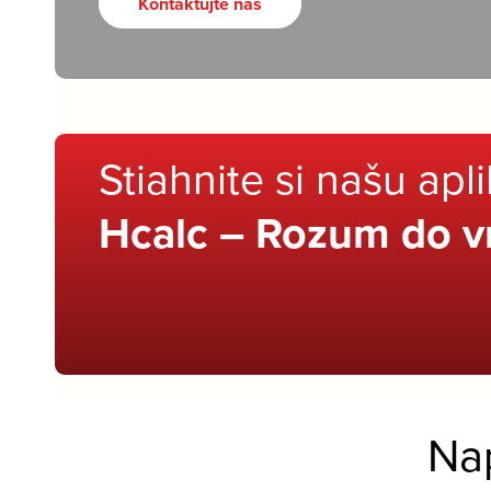
Kontaktujte nás
Stiahnite si našu apl
Hcalc – Rozum do v
Na