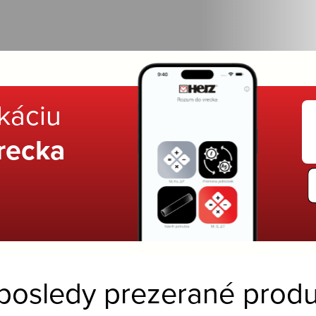
ikáciu
recka
posledy prezerané produ