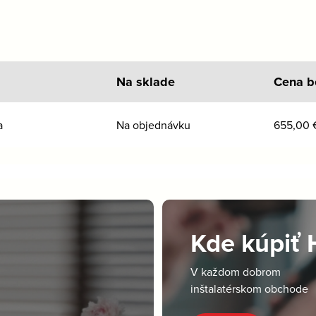
Na sklade
Cena b
a
Na objednávku
655,00
Kde kúpiť
V každom dobrom
inštalatérskom obchode