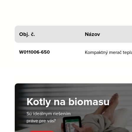
Obj. č.
Názov
W011006-650
Kompaktný merač tepl
Kotly na biomasu
Sú ideálnym riešením
práve pre vás?