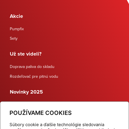
Akcie
Pumpfix
Sety
Už ste videli?
Doprava paliva do skladu
Rozdeľovač pre pitnú vodu
Novinky 2025
Schodiskové rozdeľovače
POUŽÍVAME COOKIES
Dynamické termostatické ventily
Súbory cookie a ďalšie technológie sledovania