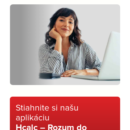
Stiahnite si našu
aplikáciu
Hcalc – Rozum do