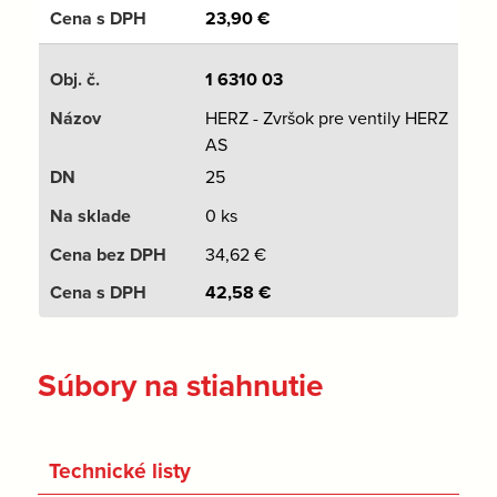
23,90
€
1 6310 03
HERZ - Zvršok pre ventily HERZ
AS
25
0 ks
34,62
€
42,58
€
Súbory na stiahnutie
Technické listy