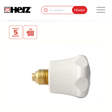
Search
for: