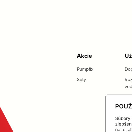
Akcie
Už
Pumpfix
Dop
Sety
Roz
vo
POUŽ
Súbory 
zlepšen
na to, 