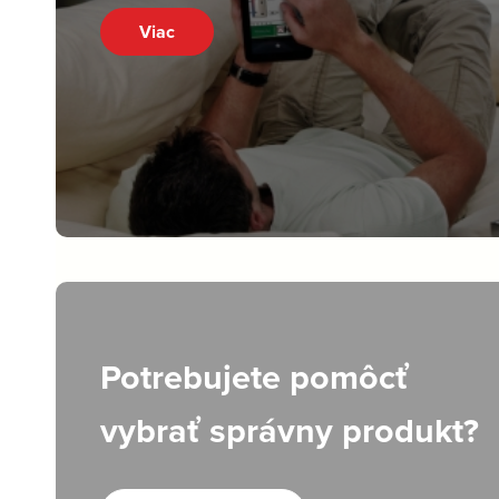
Viac
Potrebujete pomôcť
vybrať správny produkt?