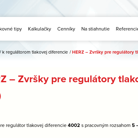
kovné tipy
Kalkulačky
Cenníky
Na stiahnutie
Referenci
/
k regulátorom tlakovej diferencie
/
HERZ – Zvršky pre regulátory tl
 – Zvršky pre regulátory tlak
)
re regulátor tlakovej diferencie
4002
s pracovným rozsahom
5 