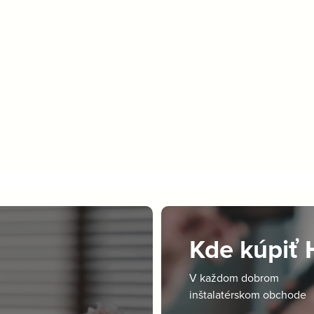
Kde kúpiť
V každom dobrom
inštalatérskom obchode