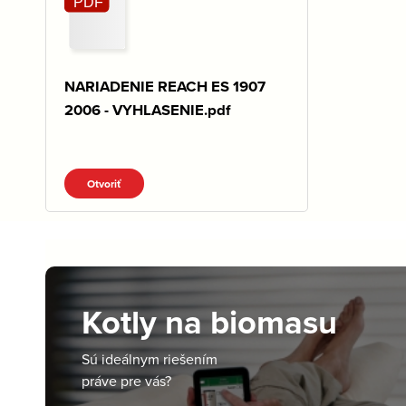
NARIADENIE REACH ES 1907
2006 - VYHLASENIE.pdf
Otvoriť
Kotly na biomasu
Sú ideálnym riešením
práve pre vás?