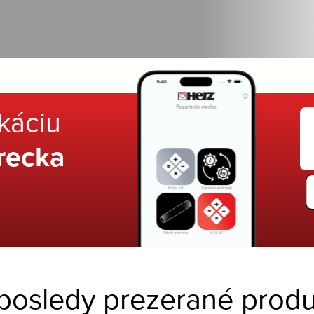
ikáciu
recka
posledy prezerané produ