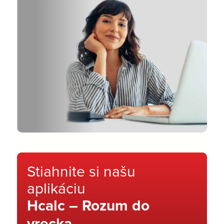
Stiahnite si našu
aplikáciu
Hcalc – Rozum do
vrecka