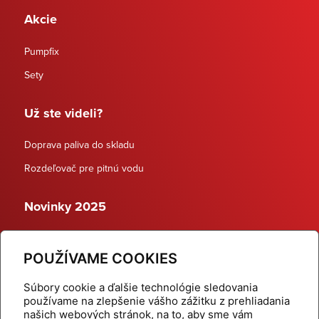
Akcie
Pumpfix
Sety
Už ste videli?
Doprava paliva do skladu
Rozdeľovač pre pitnú vodu
Novinky 2025
Schodiskové rozdeľovače
POUŽÍVAME COOKIES
Dynamické termostatické ventily
Súbory cookie a ďalšie technológie sledovania
používame na zlepšenie vášho zážitku z prehliadania
našich webových stránok, na to, aby sme vám