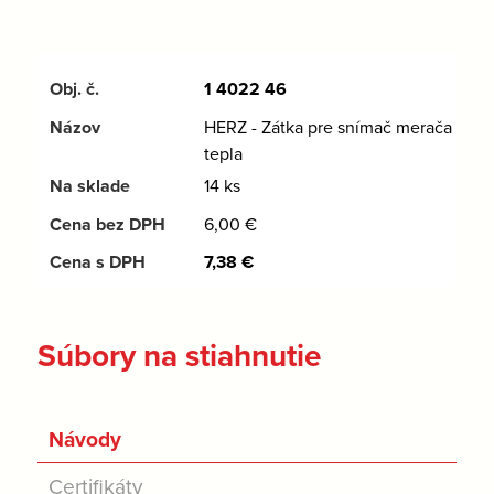
1 4022 46
HERZ - Zátka pre snímač merača
tepla
14 ks
6,00
€
7,38
€
Súbory na stiahnutie
Návody
Certifikáty