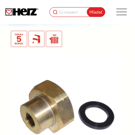
Search
for: