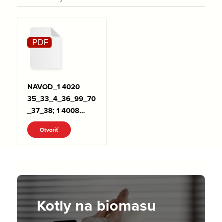
NAVOD_1 4020
35_33_4_36_99_70
_37_38; 1 4008
06_08; 1 4022
Otvoriť
46.pdf
Kotly na biomasu