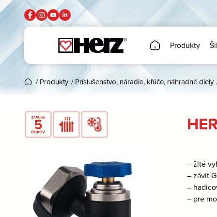
Produkty
Ši
/
Produkty
/
Príslušenstvo, náradie, kľúče, náhradné diely
HERZ
– žlté v
– závit G
– hadico
– pre mo