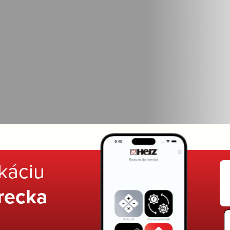
ikáciu
recka