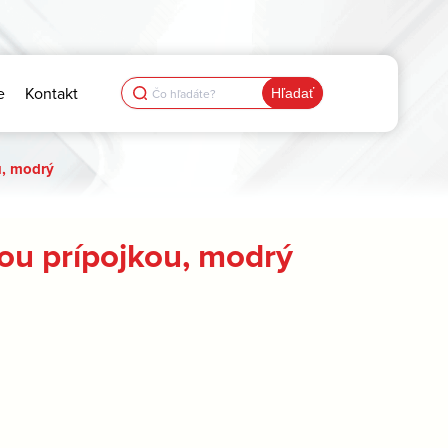
Search
e
Kontakt
for:
u, modrý
ou prípojkou, modrý