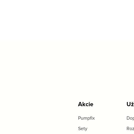
Akcie
Už
Pumpfix
Dop
Sety
Roz