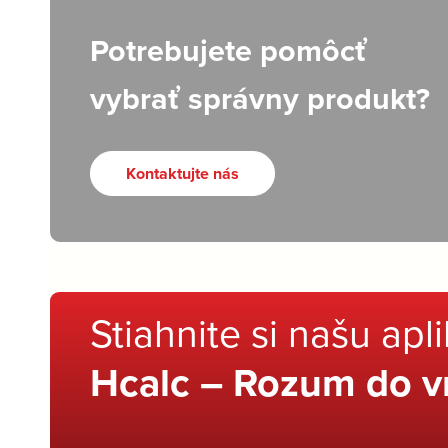
Potrebujete pomôcť
vybrať správny produkt?
Kontaktujte nás
Stiahnite si našu apl
Hcalc – Rozum do v