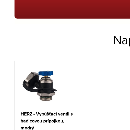
Na
HERZ - Vypúšťací ventil s
hadicovou prípojkou,
modrý