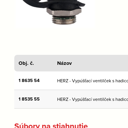
Obj. č.
Názov
1 8635 54
HERZ - Vypúšťací ventilček s hadi
1 8535 55
HERZ - Vypúšťací ventilček s hadi
Súbory na stiahnutie