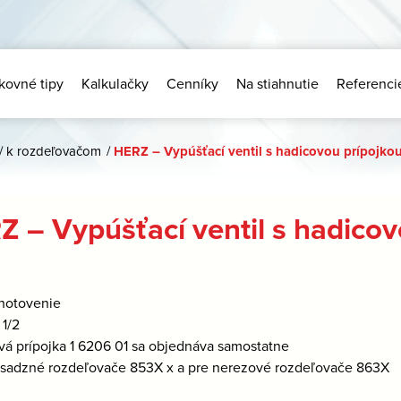
kovné tipy
Kalkulačky
Cenníky
Na stiahnutie
Referenci
/
k rozdeľovačom
/
HERZ – Vypúšťací ventil s hadicovou prípojko
 – Vypúšťací ventil s hadicov
yhotovenie
 1/2
vá prípojka 1 6206 01 sa objednáva samostatne
sadzné rozdeľovače 853X x a pre nerezové rozdeľovače 863X