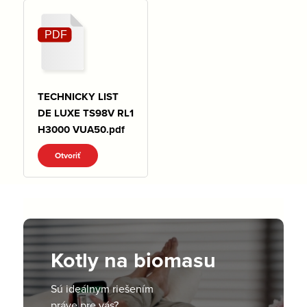
TECHNICKY LIST
DE LUXE TS98V RL1
H3000 VUA50.pdf
Otvoriť
Kotly na biomasu
Sú ideálnym riešením
práve pre vás?