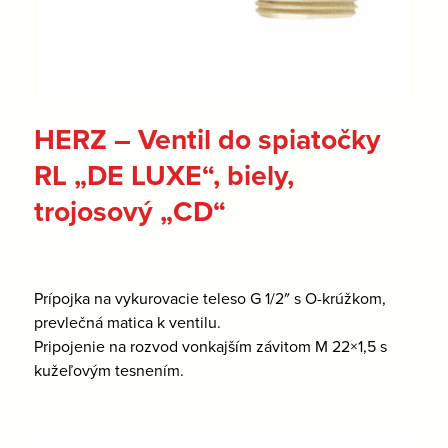
HERZ – Ventil do spiatočky
RL „DE LUXE“, biely,
trojosový „CD“
Prípojka na vykurovacie teleso G 1/2″ s O-krúžkom,
prevlečná matica k ventilu.
Pripojenie na rozvod vonkajším závitom M 22×1,5 s
kužeľovým tesnením.