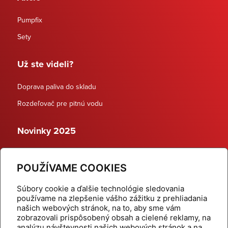
Pumpfix
Sety
Už ste videli?
Doprava paliva do skladu
Rozdeľovač pre pitnú vodu
Novinky 2025
Schodiskové rozdeľovače
POUŽÍVAME COOKIES
Dynamické termostatické ventily
Súbory cookie a ďalšie technológie sledovania
používame na zlepšenie vášho zážitku z prehliadania
našich webových stránok, na to, aby sme vám
zobrazovali prispôsobený obsah a cielené reklamy, na
Domov
Produkty
analýzu návštevnosti našich webových stránok a na