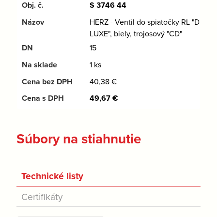
S 3746 44
HERZ - Ventil do spiatočky RL "DE
LUXE", biely, trojosový "CD"
15
1 ks
40,38
€
49,67
€
Súbory na stiahnutie
Technické listy
Certifikáty