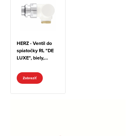
HERZ - Ventil do
spiatočky RL "DE
LUXE", biely,
trojosový "CD"
Zobraziť