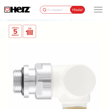
Search
for: