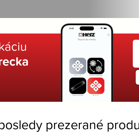
ikáciu
recka
posledy prezerané produ