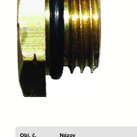
Obj. č.
Názov