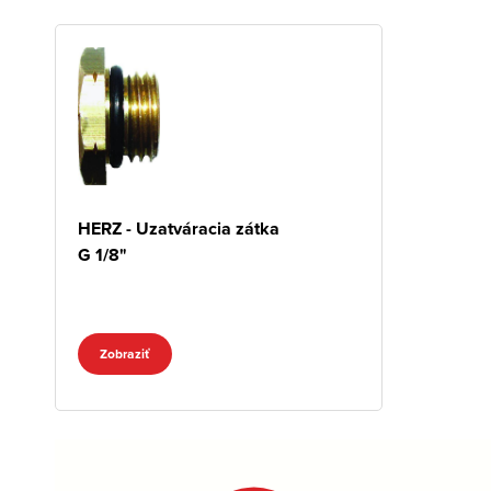
HERZ - Uzatváracia zátka
G 1/8"
Zobraziť