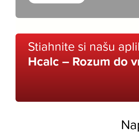
Stiahnite si našu apl
Hcalc – Rozum do v
Na