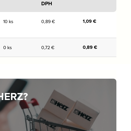
DPH
1,09
€
10 ks
0,89
€
0,89
€
0 ks
0,72
€
 HERZ?