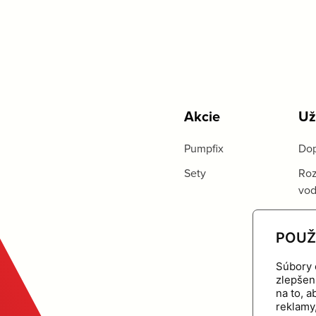
Akcie
Už
Pumpfix
Dop
Sety
Roz
vo
POUŽ
Súbory 
zlepšen
na to, 
reklamy