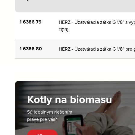
1 6386 79
HERZ - Uzatváracia zátka G 1/8" s vy
11(14)
1 6386 80
HERZ - Uzatváracia zátka G 1/8" pre g
Kotly na biomasu
Sú ideálnym riešením
práve pre vás?