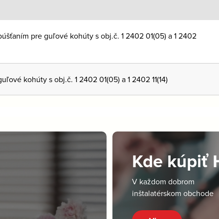
púšťaním pre guľové kohúty s obj.č. 1 2402 01(05) a 1 2402
uľové kohúty s obj.č. 1 2402 01(05) a 1 2402 11(14)
Kde kúpiť
V každom dobrom
inštalatérskom obchode