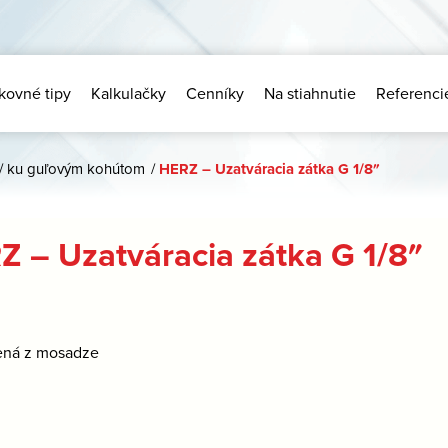
kovné tipy
Kalkulačky
Cenníky
Na stiahnutie
Referenci
/
ku guľovým kohútom
/
HERZ – Uzatváracia zátka G 1/8″
Z – Uzatváracia zátka G 1/8″
ená z mosadze