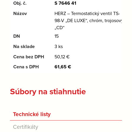
S 7646 41
HERZ – Termostatický ventil TS-
98-V „DE LUXE“, chróm, trojosový
„CD“
15
3 ks
50,12
€
61,65
€
Súbory na stiahnutie
Technické listy
Certifikáty