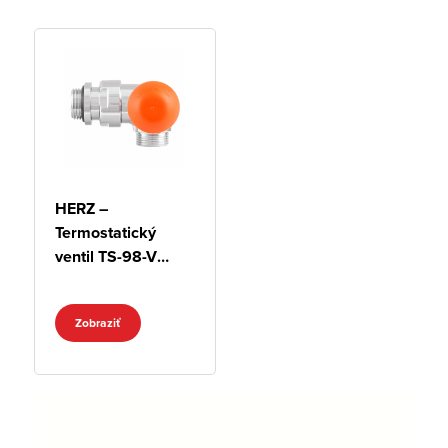
HERZ –
Termostatický
ventil TS-98-V
„DE LUXE“,
chróm, trojosový
Zobraziť
„CD“