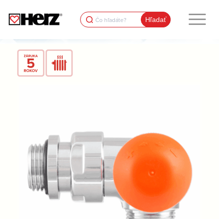
Search
for: