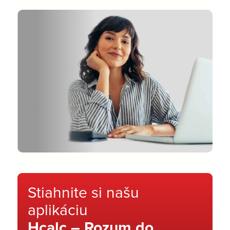
Stiahnite si našu
aplikáciu
Hcalc – Rozum do