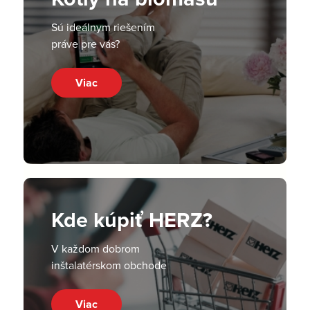
Sú ideálnym riešením
práve pre vás?
Viac
Kde kúpiť HERZ?
V každom dobrom
inštalatérskom obchode
Viac