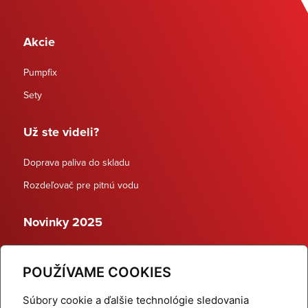
Akcie
Pumpfix
Sety
Už ste videli?
Doprava paliva do skladu
Rozdeľovač pre pitnú vodu
Novinky 2025
Schodiskové rozdeľovače
POUŽÍVAME COOKIES
Dynamické termostatické ventily
Súbory cookie a ďalšie technológie sledovania