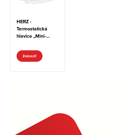
HERZ -
Termostatická
hlavica „Mini-
Turbo“ M28x1,5
Zobraziť