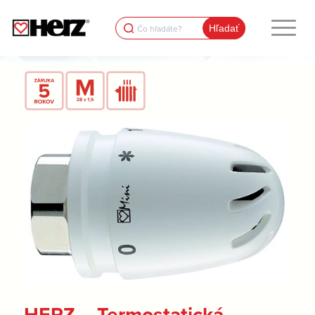
Search
for:
HERZ – Termostatická