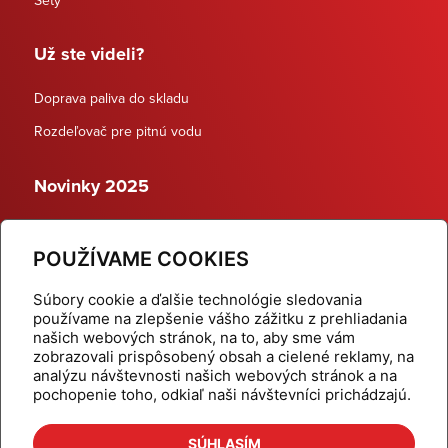
Sety
Už ste videli?
Doprava paliva do skladu
Rozdeľovač pre pitnú vodu
Novinky 2025
Schodiskové rozdeľovače
POUŽÍVAME COOKIES
Dynamické termostatické ventily
Súbory cookie a ďalšie technológie sledovania
používame na zlepšenie vášho zážitku z prehliadania
našich webových stránok, na to, aby sme vám
zobrazovali prispôsobený obsah a cielené reklamy, na
Domov
Produkty
analýzu návštevnosti našich webových stránok a na
pochopenie toho, odkiaľ naši návštevníci prichádzajú.
Aktuality
Odber šikovné tipy
Kalkulačky
Cenníky
SÚHLASÍM