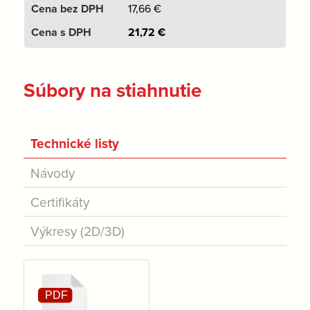
17,66
€
21,72
€
Súbory na stiahnutie
Technické listy
Návody
Certifikáty
Výkresy (2D/3D)