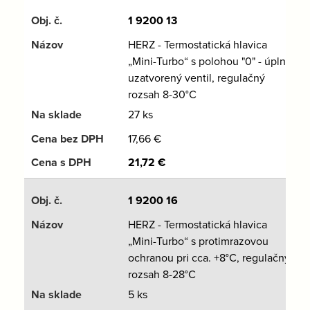
1 9200 13
HERZ - Termostatická hlavica
„Mini-Turbo“ s polohou "0" - úplne
uzatvorený ventil, regulačný
rozsah 8-30°C
27 ks
17,66
€
21,72
€
1 9200 16
HERZ - Termostatická hlavica
„Mini-Turbo“ s protimrazovou
ochranou pri cca. +8°C, regulačný
rozsah 8-28°C
5 ks