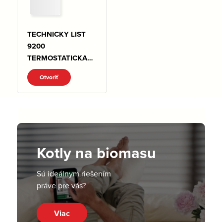
TECHNICKY LIST
9200
TERMOSTATICKA
HLAVICA MINI
Otvoriť
M28x1,5
M30X1,5.pdf
Kotly na biomasu
Sú ideálnym riešením
práve pre vás?
Viac