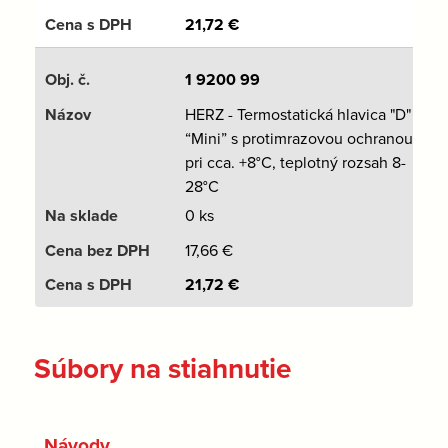
21,72
€
1 9200 99
HERZ - Termostatická hlavica "D"
“Mini” s protimrazovou ochranou
pri cca. +8°C, teplotný rozsah 8-
28°C
0 ks
17,66
€
21,72
€
Súbory na stiahnutie
Návody