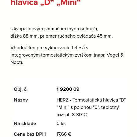
hlavica „D“ „Mini“
s kvapalinovým snímačom (hydrosnímač),
dĺžka 88 mm, priemer ručného ovládača 45 mm.
Vhodné len pre vykurovacie telesá s
integrovaným termostatickým zvrškom (napr. Vogel &
Noot).
1 9200 09
HERZ - Termostatická hlavica "D"
“Mini” s polohou "0", teplotný
rozsah 8-30°C
0 ks
17,66
€