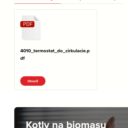
4010_termostat_do_cirkulacie.p
df
Otvoriť
Kotly na biomasu