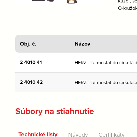
kužeľ, s
O-krúžok
Obj. č.
Názov
2 4010 41
HERZ - Termostat do cirkulác
2 4010 42
HERZ - Termostat do cirkulác
Súbory na stiahnutie
Technické listy
Návody
Certifikáty