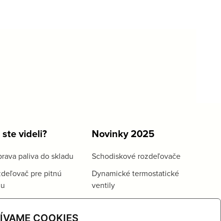
 ste videli?
Novinky 2025
rava paliva do skladu
Schodiskové rozdeľovače
deľovač pre pitnú
Dynamické termostatické
du
ventily
ÍVAME COOKIES