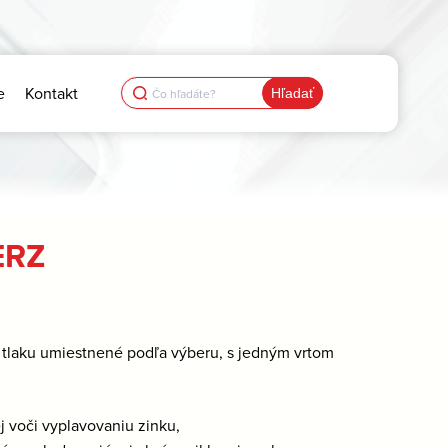
Search
e
Kontakt
for:
ERZ
e tlaku umiestnené podľa výberu, s jedným vrtom
j voči vyplavovaniu zinku,