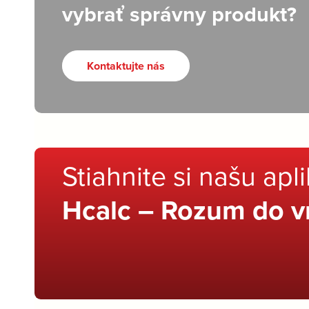
vybrať správny produkt?
Kontaktujte nás
Stiahnite si našu apl
Hcalc – Rozum do v