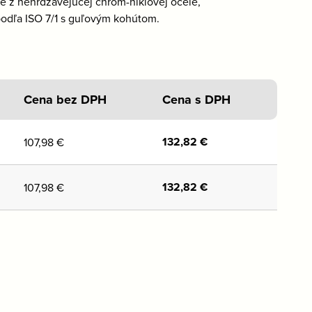
ené z nehrdzavejúcej chróm-niklovej ocele,
podľa ISO 7/1 s guľovým kohútom.
Cena bez DPH
Cena s DPH
132,82
€
107,98
€
132,82
€
107,98
€