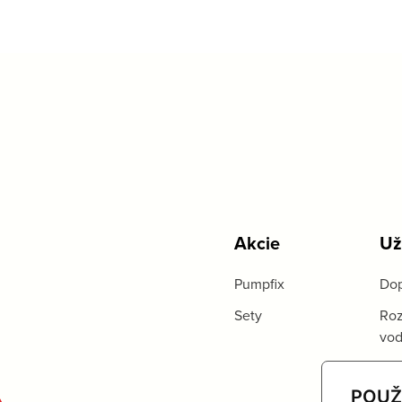
Akcie
Už
Pumpfix
Dop
Sety
Roz
vo
POUŽ