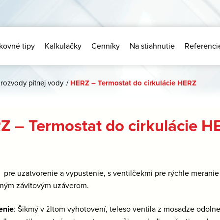
kovné tipy
Kalkulačky
Cenníky
Na stiahnutie
Referenci
rozvody pitnej vody
/
HERZ – Termostat do cirkulácie HERZ
Z – Termostat do cirkulácie H
: pre uzatvorenie a vypustenie, s ventilčekmi pre rýchle merani
eným závitovým uzáverom.
enie
: Šikmý v žltom vyhotovení, teleso ventila z mosadze odolne