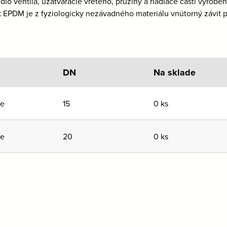
edlo ventila, uzatváracie vreteno, pružiny a riadiace časti vyrob
 EPDM je z fyziologicky nezávadného materiálu vnútorný závit 
DN
Na sklade
ie
15
0 ks
ie
20
0 ks