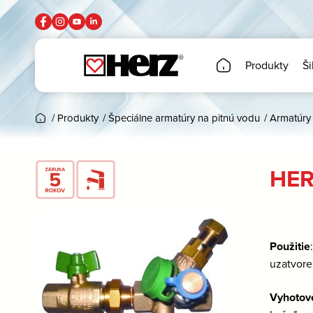
Produkty
Ši
/
Produkty
/
Špeciálne armatúry na pitnú vodu
/
Armatúry 
HER
Použitie
uzatvor
Vyhotov