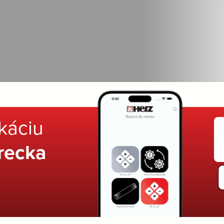
ikáciu
recka