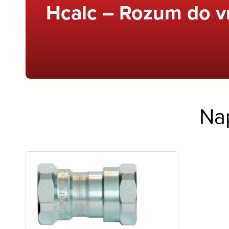
Hcalc – Rozum do v
Na