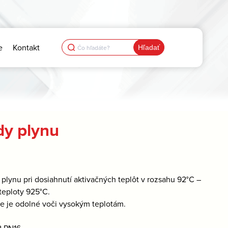
Search
e
Kontakt
for:
dy plynu
plynu pri dosiahnutí aktivačných teplôt v rozsahu 92°C –
teploty 925°C.
ie je odolné voči vysokým teplotám.
2 PN16.