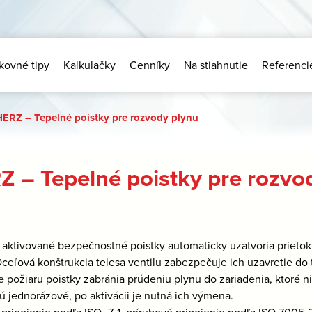
kovné tipy
Kalkulačky
Cenníky
Na stiahnutie
Referenci
HERZ – Tepelné poistky pre rozvody plynu
Z – Tepelné poistky pre rozvo
 aktivované bezpečnostné poistky automaticky uzatvoria prietok 
Oceľová konštrukcia telesa ventilu zabezpečuje ich uzavretie do 
e požiaru poistky zabránia prúdeniu plynu do zariadenia, ktoré n
sú jednorázové, po aktivácii je nutná ich výmena.
 pripojenie podľa ISO- 7-1, prírubové pripojenie podľa ISO 7005-