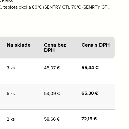
50°C, teplota okolia 80°C (SENTRY GT), 70°C (SENRTY GT …
Na sklade
Cena bez
Cena s DPH
DPH
55,44
€
3 ks
45,07
€
65,30
€
6 ks
53,09
€
72,15
€
2 ks
58,66
€