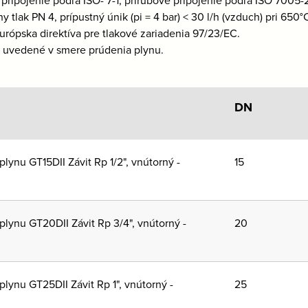
y tlak PN 4, prípustný únik (pi = 4 bar) < 30 l/h (vzduch) pri 6
urópska direktíva pre tlakové zariadenia 97/23/EC.
ú uvedené v smere prúdenia plynu.
DN
lynu GT15DII Závit Rp 1/2", vnútorný -
15
plynu GT20DII Závit Rp 3/4", vnútorný -
20
lynu GT25DII Závit Rp 1", vnútorný -
25