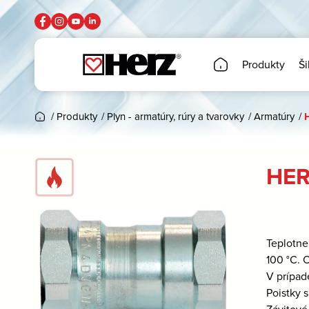
Produkty
Ši
/
Produkty
/
Plyn - armatúry, rúry a tvarovky
/
Armatúry
/
HER
Teplotne
100 °C. 
V prípad
Poistky 
Závitové