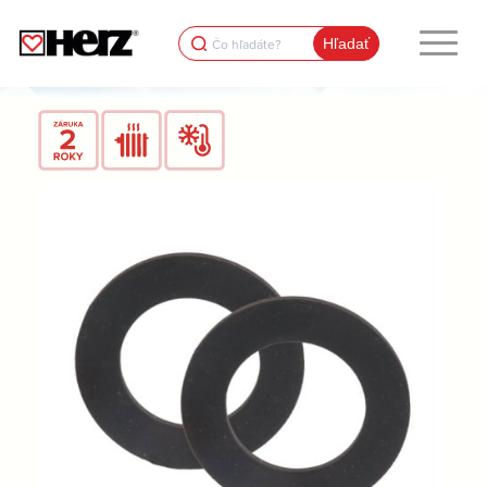
Search
for: