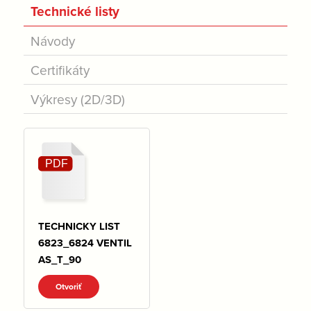
Technické listy
Návody
Certifikáty
Výkresy (2D/3D)
TECHNICKY LIST
6823_6824 VENTIL
AS_T_90
Otvoriť