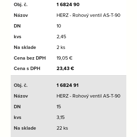
1 6824 90
HERZ - Rohový ventil AS-T-90
10
2,45
2 ks
19,05
€
23,43
€
1 6824 91
HERZ - Rohový ventil AS-T-90
15
3,15
22 ks