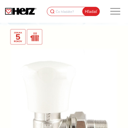
Search
for: