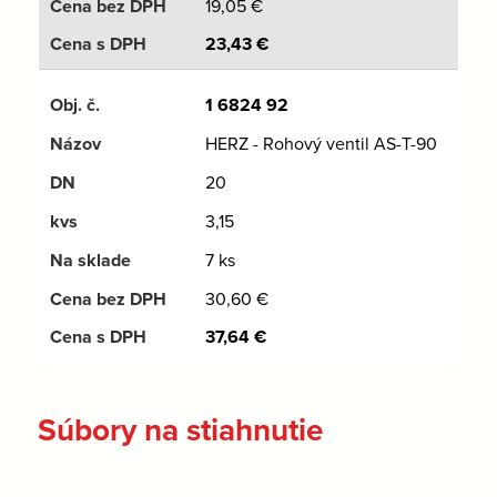
19,05
€
23,43
€
1 6824 92
HERZ - Rohový ventil AS-T-90
20
3,15
7 ks
30,60
€
37,64
€
Súbory na stiahnutie