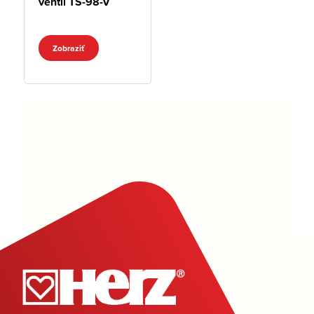
ventil TS-98-V
Zobraziť