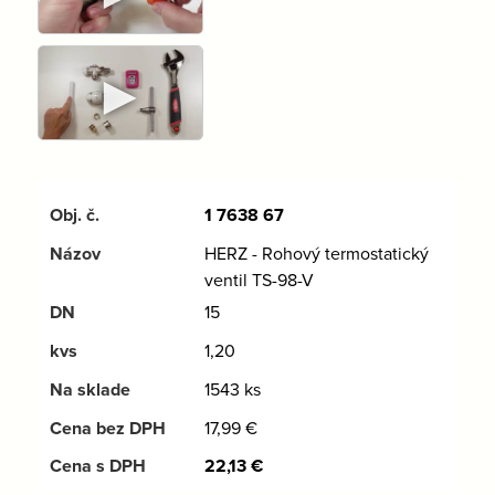
►
1 7638 67
HERZ - Rohový termostatický
ventil TS-98-V
15
1,20
1543 ks
17,99
€
22,13
€