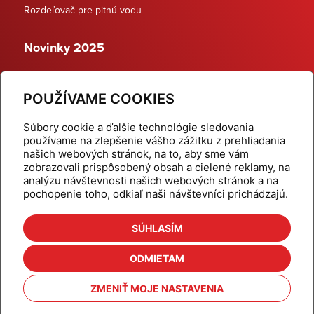
Rozdeľovač pre pitnú vodu
Novinky 2025
Schodiskové rozdeľovače
POUŽÍVAME COOKIES
Dynamické termostatické ventily
Súbory cookie a ďalšie technológie sledovania
používame na zlepšenie vášho zážitku z prehliadania
našich webových stránok, na to, aby sme vám
zobrazovali prispôsobený obsah a cielené reklamy, na
Domov
Produkty
analýzu návštevnosti našich webových stránok a na
pochopenie toho, odkiaľ naši návštevníci prichádzajú.
Aktuality
Odber šikovné tipy
Kalkulačky
Cenníky
SÚHLASÍM
Na stiahnutie
Referencie
ODMIETAM
O nás
Kontakt
ZMENIŤ MOJE NASTAVENIA
Nastavenie cookies