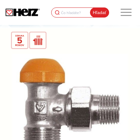
Search
for: