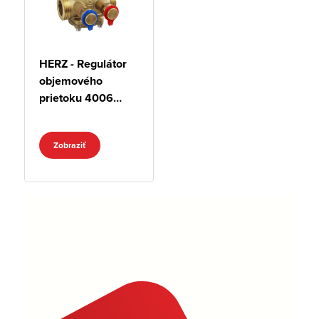
HERZ - Regulátor
objemového
prietoku 4006
SMART s 2-mi
meracími
Zobraziť
ventilčekmi