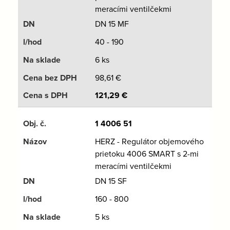
meracími ventilčekmi
DN 15 MF
40 - 190
6 ks
98,61
€
121,29
€
1 4006 51
HERZ - Regulátor objemového
prietoku 4006 SMART s 2-mi
meracími ventilčekmi
DN 15 SF
160 - 800
5 ks