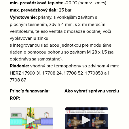
min. prevádzková teplota:
-20 °C (nemrz. zmes)
max. prevádzkový tlak:
25 bar
Vyhotovenie:
priamy, s vonkajším závitom s
plochým tesnením, zdvih 4 mm, s 2-mi meracími
ventilčekmi, teleso ventila z mosadze odolnej voči
vyplavovaniu zinku,
s integrovanou riadiacou jednotkou pre modulárne
riadenie pomocou pohonu so závitom M 28 x 1,5 (sa
objednáva sa samostatne).
Riadenie:
vhodný pre termopohony so zdvihom 4 mm:
HERZ 1 7990 31, 1 7708 24, 1 7708 52 1 770853 a 1
7708 87.
Princíp fungovania: Ako vybrať správnu verziu
ROP:
►
►