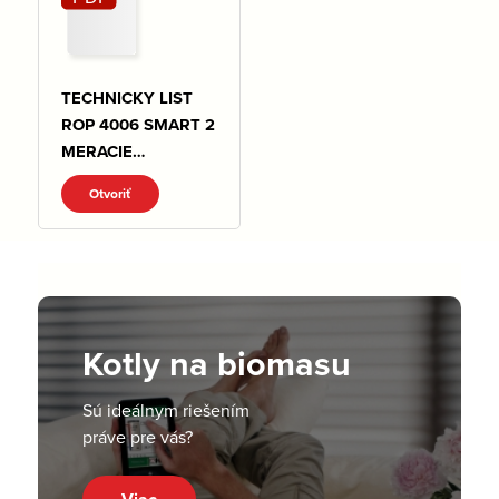
TECHNICKY LIST
ROP 4006 SMART 2
MERACIE
VENTIL.pdf
Otvoriť
Kotly na biomasu
Sú ideálnym riešením
práve pre vás?