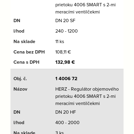
prietoku 4006 SMART s 2-mi
meracími ventilčekmi
DN 20 SF
240 - 1200
11 ks
108,11
€
132,98
€
1 4006 72
HERZ - Regulátor objemového
prietoku 4006 SMART s 2-mi
meracími ventilčekmi
DN 20 HF
400 - 2000
3 ks