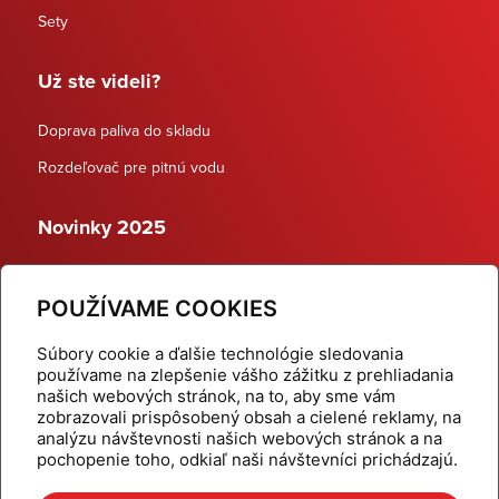
Sety
Už ste videli?
Doprava paliva do skladu
Rozdeľovač pre pitnú vodu
Novinky 2025
Schodiskové rozdeľovače
POUŽÍVAME COOKIES
Dynamické termostatické ventily
Súbory cookie a ďalšie technológie sledovania
používame na zlepšenie vášho zážitku z prehliadania
našich webových stránok, na to, aby sme vám
zobrazovali prispôsobený obsah a cielené reklamy, na
Domov
Produkty
analýzu návštevnosti našich webových stránok a na
pochopenie toho, odkiaľ naši návštevníci prichádzajú.
Aktuality
Odber šikovné tipy