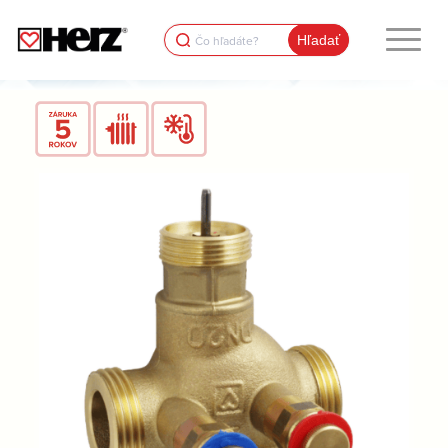
Search
for: