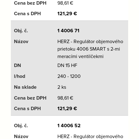
98,61
€
121,29
€
1 4006 71
HERZ - Regulátor objemového
prietoku 4006 SMART s 2-mi
meracími ventilčekmi
DN 15 HF
240 - 1200
2 ks
98,61
€
121,29
€
1 4006 52
HERZ - Regulátor objemového