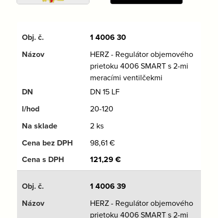
1 4006 30
HERZ - Regulátor objemového
prietoku 4006 SMART s 2-mi
meracími ventilčekmi
DN 15 LF
20-120
2 ks
98,61
€
121,29
€
1 4006 39
HERZ - Regulátor objemového
prietoku 4006 SMART s 2-mi