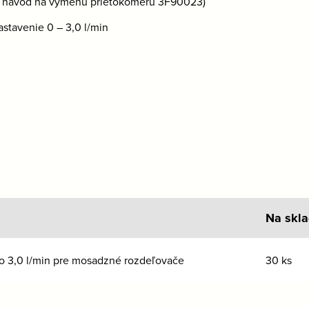
 návod na výmenu prietokomeru 3F90023)
astavenie 0 – 3,0 l/min
Na skl
o 3,0 l/min pre mosadzné rozdeľovače
30 ks