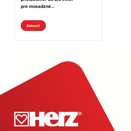
pre mosadzné
rozdeľovače
Zobraziť