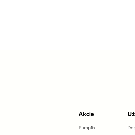
Akcie
Už
Pumpfix
Dop