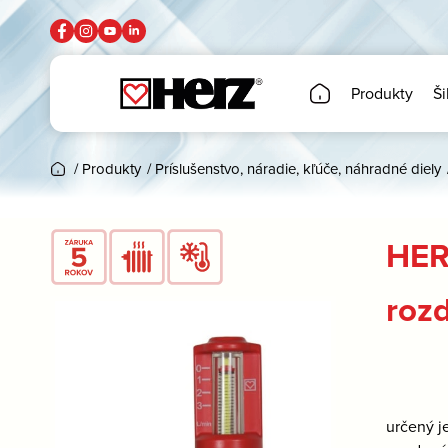
Produkty
Ši
/
Produkty
/
Príslušenstvo, náradie, kľúče, náhradné diely
HER
roz
určený j