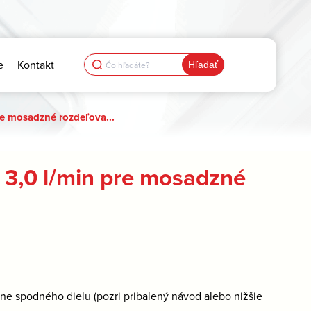
Search
e
Kontakt
for:
e mosadzné rozdeľova...
 3,0 l/min pre mosadzné
ne spodného dielu (pozri pribalený návod alebo nižšie