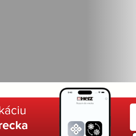
ikáciu
recka