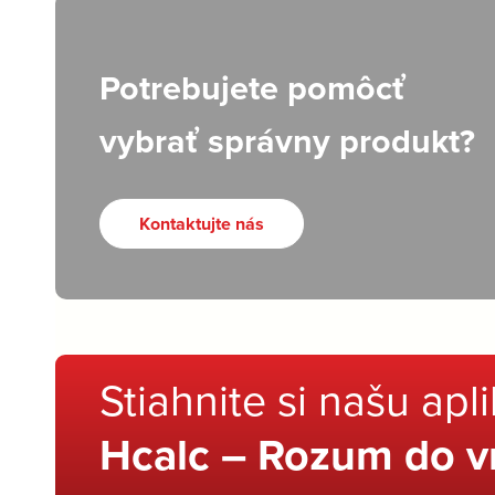
Potrebujete pomôcť
vybrať správny produkt?
Kontaktujte nás
Stiahnite si našu apl
Hcalc – Rozum do v