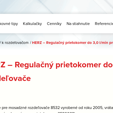
kovné tipy
Kalkulačky
Cenníky
Na stiahnutie
Referenci
/
k rozdeľovačom
/
HERZ – Regulačný prietokomer do 3,0 l/min pr
Z – Regulačný prietokomer do
deľovače
e
pre mosadzné rozdeľovače 8532
vyrobené od roku 2005, vráta