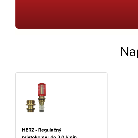
Na
HERZ - Regulačný
prietokomer do 3,0 l/min